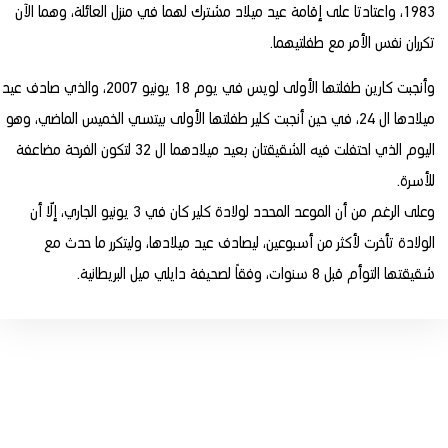
1983، واعتادتا على إقامة عيد ميلاد مشترك لهما في منزل العائلة، وهما الآن
تكرران نفس الأمر مع طفلتيهما.
وأنجبت كارين طفلتها الأولى لويس في يوم 18 يونيو 2007، والذي صادف عيد
ميلادها ال 24، في حين أنجبت كلير طفلتها الأولى بيتسي الخميس الماضي، وهو
اليوم الذي احتفلت فيه الشقيقتان بعيد ميلادهما ال 32 لتكون الفرحة مضاعفة
للأسرة.
وعلى الرغم من أن الموعد المحدد لولادة كلير كان في 3 يونيو الجاري، إلّا أن
الولادة تأخرت لأكثر من أسبوعين، ليصادف عيد ميلادها، وليتكرر ما حدث مع
شقيقتها التوأم قبل 8 سنوات، وفقاً لصحيفة دايلي ميل البريطانية.