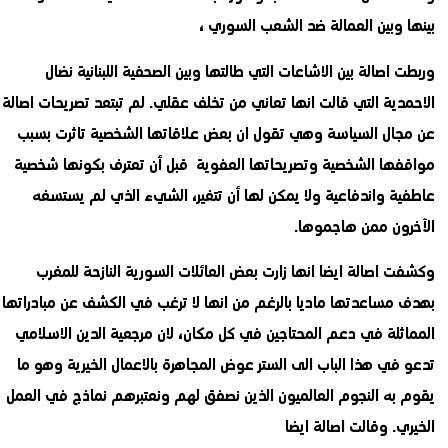
بينها وبين العمالة ضد الشعب السوري ،
وربطت اصالة بين الاشاعات التي طالتها وبين الصحفية اللبنانية نضال
الاحمدية التي قالت انها تعاني من تخلف عقلي. لم تبتعد تصريحات اصالة
عن مجال السياسة وهي تقول ان بعض علاقاتها الشخصية تاثرت بسبب
مواقفها الشخصية وتصريحاتها العفوية قبل أن تعترف بكونها شخصية
عاطفية واندفاعية ولا يمكن لها أن تتغير، الشيء الذي لم يستسغه
الآخرون ممن هاجموها.
وكشفت اصالة ايضا انها زارت بعض العائلات السورية النازحة للمغرب
بهدف مساعدتها ماديا بالرغم من انها لا ترغب في الكشف عن مبادراتها
المماثلة في دعم المحتاجين في كل مكان، لان مرجعية الدين الاسلامي
تدعو في هذا الباب الى الستر عوض المجاهرة بالاعمال الخيرية وهو ما
يقوم به النجوم العالميون الذين نصفق لهم ونعتبرهم نماذج في العمل
الخيري. وقالت اصالة ايضا