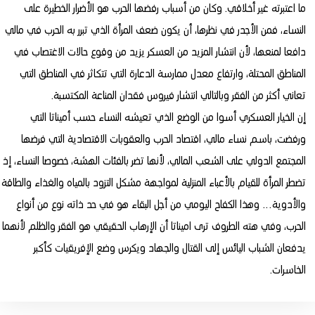
ما اعتبرته غير أخلاقي. وكان من أسباب رفضها الحرب هو الأضرار الخطيرة على
النساء، فمن الأجدر في نظرها، أن يكون ضعف المرأة الذي تبرر به الحرب في مالي
دافعا لمنعها، لأن انتشار المزيد من العسكر يزيد من وقوع حالات الاغتصاب في
المناطق المحتلة، وارتفاع معدل ممارسة الدعارة التي تتكاثر في المناطق التي
تعاني أكثر من الفقر وبالتالي انتشار فيروس فقدان المناعة المكتسبة.
إن الخيار العسكري أسوا من الوضع الذي تعيشه النساء حسب أميناتا التي
ورفضت، باسم نساء مالي، اقتصاد الحرب والعقوبات الاقتصادية التي فرضها
المجتمع الدولي على الشعب المالي، لأنها تضر بالفئات الهشة، خصوصا النساء، إذ
تضطر المرأة للقيام بالأعباء المنزلية لمواجهة مشكل التزود بالمياه والغذاء والطاقة
والأدوية… وهذا الكفاح اليومي من أجل البقاء هو في حد ذاته نوع من أنواع
الحرب، وفي هته الطروف ترى اميناتا أن الإرهاب الحقيقي هو الفقر والظلم لأنهما
يدفعان الشباب اليائس إلى القتال والجهاد ويكرس وضع الإفريقيات كأكبر
الخاسرات.