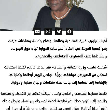
أميناتا تراوري خبيرة اقتصادية وعالمة اجتماع وكاتبة ومناضلة، عرفت
بمواقفها الجريئة في انتقاد السياسات الدولية تجاه دول الجنوب،
وبنشاطها على المستوى الاجتماعي والجمعوي.
شغلت منصب وزيرة الثقافة والسياحة في بلدها مالي، لكنها استقالت
لتتمكن من التعبير عن مواقفها بجرأة. تواصل اليوم أبحاثها وكتاباتها
بالإضافة إلى عملها إلى جانب عدة منظمات ولجان محلية ودولية.
قادها مسارها السياسي والعلمي وتعدد مجالات خبراتها بين الاقتصاد والسياسة
والتنمية إلى تكوين مداخل غير تقليدية لقضبة المساواة بين النساء والرجال ولذلك
تجزم أميناتا أن اختلال ميزان القوى بين الشمال والجنوب من شأنه أن يعيق أي