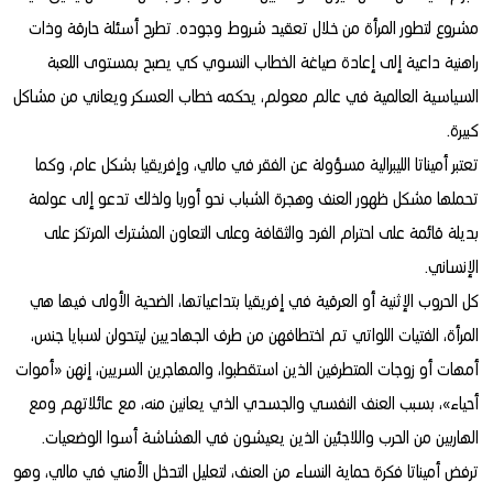
مشروع لتطور المرأة من خلال تعقيد شروط وجوده. تطرح أسئلة حارقة وذات
راهنية داعية إلى إعادة صياغة الخطاب النسوي كي يصبح بمستوى اللعبة
السياسية العالمية في عالم معولم، يحكمه خطاب العسكر ويعاني من مشاكل
كبيرة.
تعتبر أميناتا الليبرالية مسؤولة عن الفقر في مالي، وإفريقيا بشكل عام، وكما
تحملها مشكل ظهور العنف وهجرة الشباب نحو أوربا ولذلك تدعو إلى عولمة
بديلة قائمة على احترام الفرد والثقافة وعلى التعاون المشترك المرتكز على
الإنساني.
كل الحروب الإثنية أو العرقية في إفريقيا بتداعياتها، الضحية الأولى فيها هي
المرأة، الفتيات اللواتي تم اختطافهن من طرف الجهاديين ليتحولن لسبايا جنس،
أمهات أو زوجات المتطرفين الذين استقطبوا، والمهاجرين السريين، إنهن «أموات
أحياء»، بسبب العنف النفسي والجسدي الذي يعانين منه، مع عائلاتهم ومع
الهاربين من الحرب واللاجئين الذين يعيشون في الهشاشة أسوا الوضعيات.
ترفض أميناتا فكرة حماية النساء من العنف، لتعليل التدخل الأمني في مالي، وهو