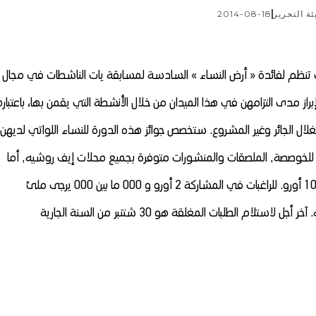
ئة التحرير
2014-08-18
 تنظم لفائدة « أرض النساء » السادسة لمسابقة يات الناشطات في مجال
از مدى التزامهن في هذا الميدان من خلال الأنشطة التي يقمن بها، باعتبار
غلال الجائر وغير المشروع. ستخصص جوائز هذه الدورة للنساء اللواتي لديهن
أو للخوصصة, الملصقات والمنشورات متوفرة بجميع محلات إيف روشيه, أما
تراوح قيمتها بالنسبة للجوائز فهي عبارة عن منح مالية ت 10 أورو. للراغبات في المشاركة 2 أورو و 000 ما بين 000 يرجى ملئ
 الطلبات المغلقة هو 30 شتنبر من السنة الجارية