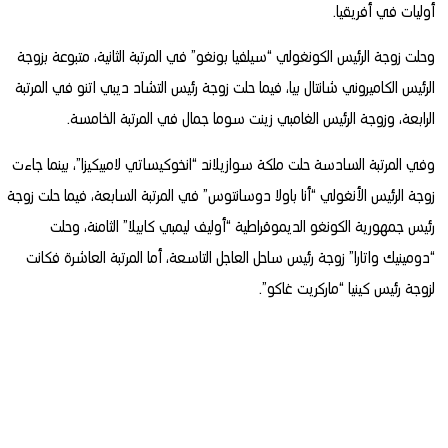
أوليات في أفريقيا.
وحلت زوجة الرئيس الكونغولي “سيلفيا بونغو” في المرتبة الثانية، متبوعة بزوجة
الرئيس الكاميروني شانتال بيا، فيما حلت زوجة رئيس التشاد ديبي اتنو في المرتبة
الرابعة، وزوجة الرئيس الغامبي زينت سوما جمال في المرتبة الخامسة.
وفي المرتبة السادسة حلت ملكة سوازيلاند “انخوكيساتي لامبيكيزا”، بينما جاءت
زوجة الرئيس الأنغولي “أنا باولا دوسانتوس” في المرتبة السابعة، فيما حلت زوجة
رئيس جمهورية الكونغو الديموقراطية “أوليف ليمبي كابيلا” الثامنة، وحلت
“دومينيك واتارا” زوجة رئيس ساحل العاجل التاسعة، أما المرتبة العاشرة فكانت
لزوجة رئيس كينيا “ماركريت غاكو”.