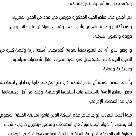
يستهدف زعزعة أمن واستقرار المملكة.
تم القبض على عناصر الخلية المذكورة موزعين في عدد من المدن المغربية،
وهي أكادير وطنجة والعيون وأبي الجعد وتيفلت ومراكش وتارودانت وعين
حرودة والعيون الشرقية.
و اوضح البلاغ أنه تم العثور بمخبأ بمدينة أكاديرعلى أسلحة نارية وكمية كبيرة من
الذخيرة الحية كانت ستستعمل في تنفيذ عمليات اغتيال شخصيات سياسية
وعسكرية ومدنية.
وأضاف المصدر نفسه أن عناصر الشبكة التي تم تفكيكها كانوا يخططون لمهاجمة
بعض العناصر الأمنية للاستيلاء على أسلحتها الوظيفية، وذلك من أجل استعمالها
في هذا المخطط الإجرامي.
فيما أكدت التحريات تورط عناصر هذه الشبكة الذين قاموا بمبايعة الخليفة المزعوم
لما يسمى بـ”الدولة الإسلامية”، في استقطاب وتسفير -بتمويل خارجي- شباب
مغاربة إلى المنطقة السورية-العراقية للالتحاق بصفوف هذا التنظيم الإرهابي.