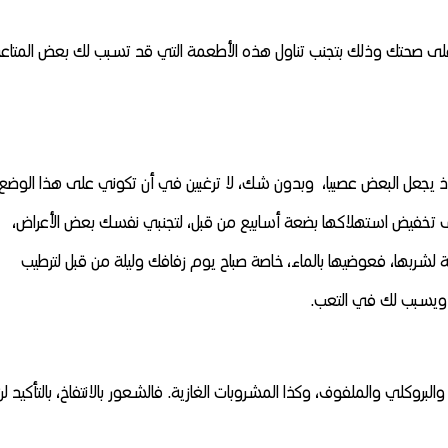
 على صحتك وذلك بتجنب تناول هذه الأطعمة التي قد تسبب لك بعض المتاع
ذ يجعل البعض عصبيا، وبدون شك، لا ترغبين في أن تكوني على هذا الوضع
ى تخفيض استهلاكها بضعة أسابيع من قبل، لتجنبي نفسك بعض الأعراض،
 لشربها، فعوضيها بالماء، خاصة صباح يوم زفافك وليلة من قبل لترطيب
ويسبب لك في التعب.
بروكلي والملفوف، وكذا المشروبات الغازية. فالشعور بالانتفاخ، بالتأكيد لن