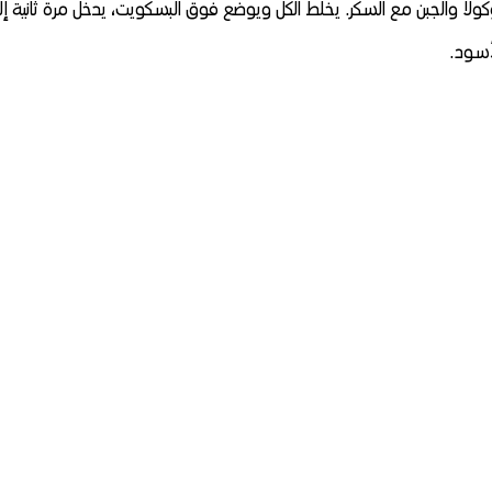
كولا والجبن مع السكر. يخلط الكل ويوضع فوق البسكويت، يدخل مرة ثانية إ
أسود.