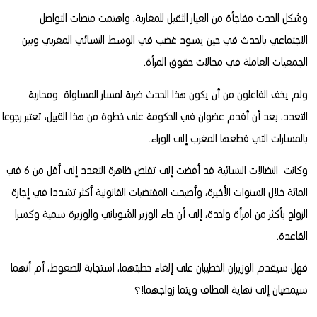
وشكل الحدث مفاجأة من العيار الثقيل للمغاربة، واهتمت منصات التواصل
الاجتماعي بالحدث في حين يسود غضب في الوسط النسائي المغربي وبين
الجمعيات العاملة في مجالات حقوق المرأة.
ولم يخف الفاعلون من أن يكون هذا الحدث ضربة لمسار المساواة ومحاربة
التعدد، بعد أن أقدم عضوان في الحكومة على خطوة من هذا القبيل، تعتبر رجوعا
بالمسارات التي قطعها المغرب إلى الوراء.
وكانت النضالات النسائية قد أفضت إلى تقلص ظاهرة التعدد إلى أقل من 6 في
المائة خلال السنوات الأخيرة، وأصبحت المقتضيات القانونية أكثر تشددا في إجازة
الزواج بأكثر من امرأة واحدة، إلى أن جاء الوزير الشوباني والوزيرة سمية وكسرا
القاعدة.
فهل سيقدم الوزيران الخطيبان على إلغاء خطبتهما، استجابة للضغوط، أم أنهما
سيمضيان إلى نهاية المطاف ويتما زواجهما!؟