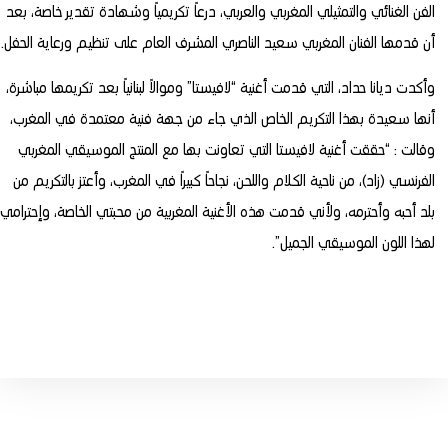
الفن الغنائي والتمثيلي المغربي والعربي، درعاً تكريمياً وشهادة تقدير خاصة، بعد
أن قدمها الفنان المغربي سعيد الناصري المشرف العام على تنظيم ورعاية الحفل.
وأكدت ديانا حداد، التي قدمت أغنية “لافيستا” وموالاً لبنانياً بعد تكريمها مباشرة،
أنها سعيدة بهذا التكريم الخاص الذي جاء من جهة فنية معتمدة في المغرب،
وقالت : “حققت أغنية لافيستا التي تعاونت بها مع المنتج الموسيقي المغربي
الفرنسي (زاد)، من ناحية الكلام واللحن، نجاحاً كبيراً في المغرب، وأعتز بالتكريم من
بلد أحبه وأحترمه، ولأني قدمت هذه الأغنية المغربية من محبتي الخاصة، وإحترامي
لهذا اللون الموسيقي الجميل”.