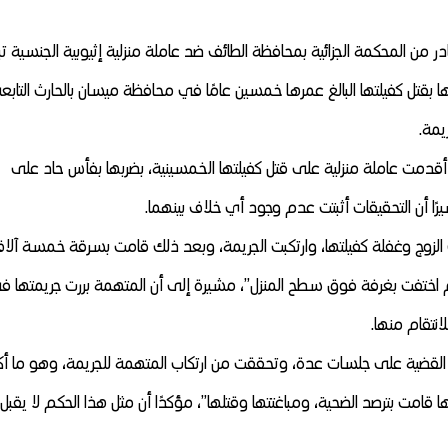
من المحكمة الجزائية بمحافظة الطائف ضد عاملة منزلية إثيوبية الجنسية تب
ا بقتل كفيلتها البالغ عمرها خمسين عامًا في محافظة ميسان بالحارث التابع
يمة.
 أقدمت عاملة منزلية على قتل كفيلتها الخمسينية، بضربها بفأس حاد على
ا أن التحقيقات أثبتت عدم وجود أي خلاف بينهما.
لزوج وغفلة كفيلتها، وارتكبت الجريمة، وبعد ذلك قامت بسرقة خمسة آلا
 اختفت بغرفة فوق سطح المنزل”، مشيرة إلى أن المتهمة بررت جريمتها ف
انتقام منها.
ت القضية على جلسات عدة، وتحققت من ارتكاب المتهمة للجريمة، وهو ما أ
ها قامت بترصد الضحية، ومباغتتها وقتلها”، مؤكدًا أن مثل هذا الحكم لا يقبل