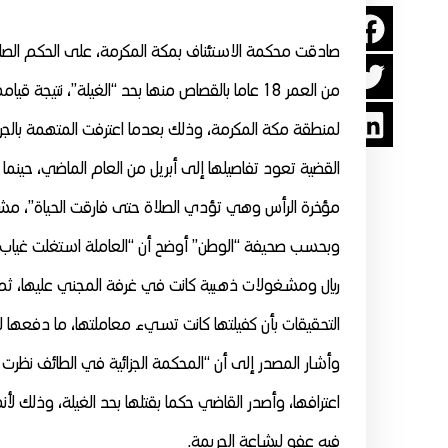
صادقت محكمة الاستئناف بمكة المكرمة، على الحكم الصادر 
من العمر 18 عاما بالقصاص منها بحد “الغيلة”،
نتيجة قيامه
لمنطقة مكة المكرمة، وذلك بعدما اعترفت المتهمة بالجر
القضية تعود تفاصيلها إلى أبريل من العام الماضي، حينما
مؤخرة الرأس وهي تؤدي الصلاة حتى فارقت الحياة”، مشيرً
وبحسب صحيفة “الوطن” أوضح أن “العاملة استغلت غياب ا
ريال ومشغولات ذهبية كانت في غرفة المجني عليها، ثم
التحقيقات بأن كفيلتها كانت تسيء معاملتها، ما دفعها لل
وأشار المصدر إلى أن “المحكمة الجزائية في الطائف نظر
اعترافها، وأصدر القاضي حكما بقتلها بحد الغيلة، وذلك لأن
فيه عفو لبشاعة الجريمة.