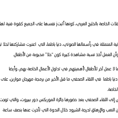
قالت ل “نساء من المغرب”، أن ليس لها منافسة في الحفلات الخاصة بالخليج العربي، كونها أثبتj نفسها على الجميع كقوة فنية لها
 المتمثلة في رأسمالها الصوتي، دنيا باطما، التي اعتبرت مشاركتها لحلا تر
أن العمل أخذ نسبة مشاهدة كبيرة كون “حلا” محبوبة من الأطفال.
 لا عمل آخر للأطفال لأهميتهم في تداول الأعمال الخاصة بهم، وأيضا
نيا باطما في اللقاء الصحفي ما قبل الأخير من برمجة مهرجان موازين، على
لخاصة.
 إلى اللقاء الصحفي بعد حضورها جائزة الموريكس دور ببيروت، والتي توجت
التعب والإرهاق لدرجة الشرود خلال الندوة التي تأخرت عنها بنصف ساعة