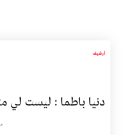
أرشيف
دنيا باطما : ليست لي م
خد