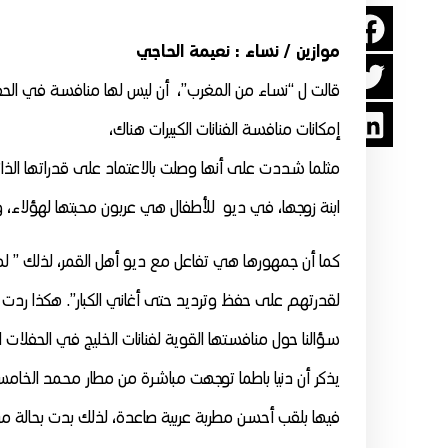
موازين / نساء : نعيمة الحاجي
إمكانات منافسة الفنانات الكبيرات هناك،
مثلما شددت على أنها وصلت بالاعتماد على قدراتها الذاتية
ابنة زوجها، في ديو للأطفال هي عربون محبتها لهؤلاء، و
كما أن جمهورها هي تفاعل مع ديو أهل القمر، لذلك ” لما
لقدرتهم على حفظ وترديد حتى أغاني الكبار”. هكذا ردت د
سؤالنا حول منافستها القوية لفنانات الخليج في الحفلات ا
يذكر أن دنيا باطما توجهت مباشرة من مطار محمد الخامس
فيها بلقب أحسن مطربة عربية صاعدة، لذلك بدت بحالة من 