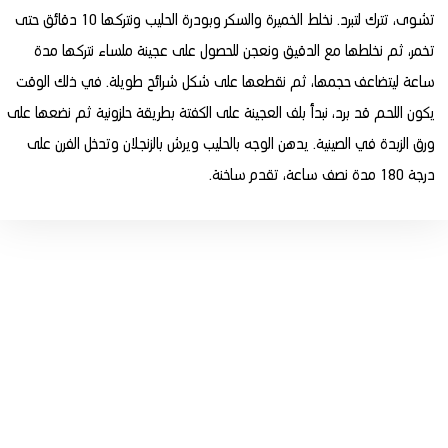
تشوى، تترك لتبرد. نخلط الخميرة والسكر وبودرة الحليب ونتركها 10 دقائق حتى
تخمر، ثم نخلطها مع الدقيق ونعجن للحصول على عجينة ملساء نتركها مدة
ساعة ليتضاعف حجمها، ثم نقطعها على شكل شرائح طويلة. في ذلك الوقت
يكون اللحم قد برد، نبدأ بلف العجينة على الكفتة بطريقة حلزونية ثم نضعها على
ورق الزبدة في الصينية. يدهن الوجه بالحليب ويرش بالزنجلان وتدخل الفرن على
درجة 180 مدة نصف ساعة، تقدم ساخنة.