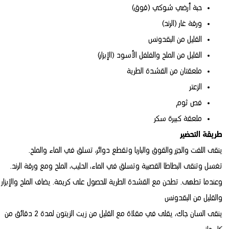
حبة أرضي شوكي (قوق)
ورقة غار (الرند)
القليل من البقدونس
القليل من الملح والفلفل الأسود (الإبزار)
ملعقتان من القشدة الطرية
الزعتر
فص ثوم
ملعقة كبيرة سكر
طريقة التحضير
ينقى اللفت والجزر والقوق والباربا وتقطع دوائر، تسلق في الماء والملح.
تغسل وتنقى البطاطا القصبية وتسلق في الماء، الحليب، الملح ومع ورقة الرند.
وعندما تطهى. تطحن مع القشدة الطرية للحصول على كريمة. يضاف الملح والإبزار
والقليل من البقدونس
ينقى السان جاك، يقلى في مقلاة مع القليل من زيت الزيتون لمدة 2 دقائق من