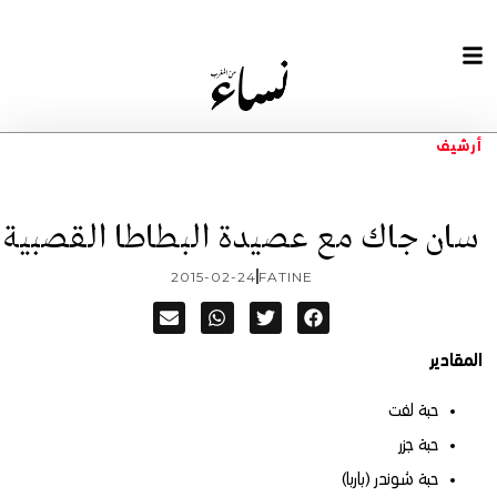
أرشيف
سان جاك مع عصيدة البطاطا القصبية
2015-02-24
FATINE
المقادير
حبة لفت
حبة جزر
حبة شوندر (باربا)