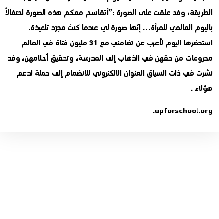
الطريقة، وقد علقت على الصورة :”أتقاسم معكم هذه الصورة احتفالاً
باليوم العالمي للمرأة… إنّها صورة لي عندما كنتُ مجرّد تلميذة.
استحضرها اليوم لأعرب عن تضامني مع 31 مليون فتاة في العالم
محرومات من حقهن في الذهاب إلى المدرسة، وتحقيق أحلامهن، وقد
نشرت في ذات السياق العنوان الالكتروني للانضمام إلى حملة لدعم
هؤلاء .
.
upforschool.org