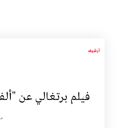
أرشيف
فيلم برتغالي عن "ألف
خد