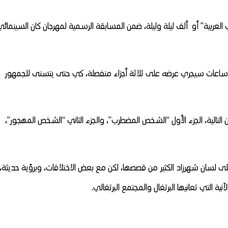
 العربية” أو ألف ليلة وليلة، ضمن المسابقة الرسمية لمهرجان كان السينمائي
لتغلب على المشكلة الفنية للفيلم، الذي تبلغ مدته 6 ساعات سيجري عرضه على ثلاثة أجزاء منفصلة، كي حتى يتسنى للجمهور
وين التالية، الجزء الأول “الشخص المضطرب”، والجزء الثاني “الشخص المهجور”،
ى لسان شهرزاد الكثير من قصصها، لكن مع بعض الاختلافات، وبرؤية حديثة،
ة التي تعانيها البرتغال والمجتمع البرتغالي.