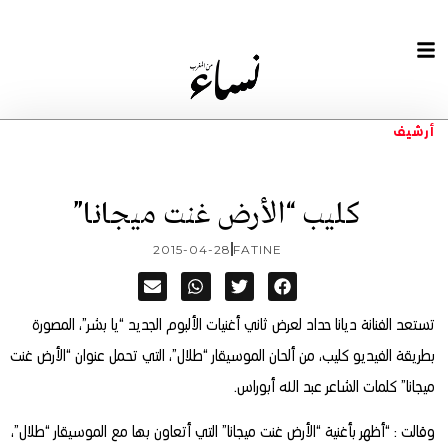
أرشيف
كليب “الأرض غنت ميجانا”
2015-04-28
FATINE
تستعد الفنانة ديانا حداد لعرض ثاني أغنيات الألبوم الجديد “يا بشر”، المصورة
بطريقة الفيديو كليب، من ألحان الموسيقار “طلال”، التي تحمل عنوان “الأرض غنت
ميجانا” كلمات الشاعر عبد الله أبوراس.
وقالت : “أظهر بأغنية “الأرض غنت ميجانا” التي أتعاون بها مع الموسيقار “طلال”،