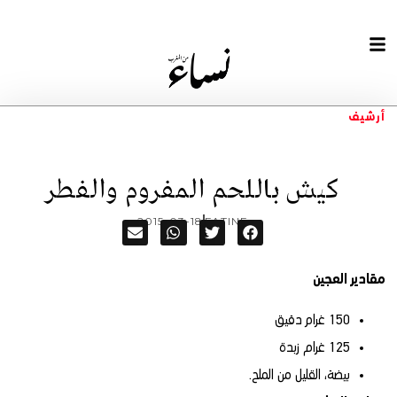
أرشيف
كيش باللحم المفروم والفطر
2015-03-18
FATINE
مقادير العجين
150 غرام دقيق
125 غرام زبدة
بيضة، القليل من الملح.