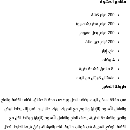
مقادير الحشوة
200 غرام كفتة
200 غرام فطر (شامبنيو)
200 غرام بصل مفروم
200غرام جبن مثلث
ملح، إبزار
4 بيضات
8 ملاعق قشدة طرية
ملعقتان كبيرتان من الزيت
طريقة التحضير
في مقلاة نسخن الزيت، بضاف البصل ويطهى مدة 5 دقائق، تضاف الكفتة والملح
والفلفل الأسود (الإبزار) والثوم مع التحريك، يترك جانبا ليبرد. في إناء يخلط البيض
والجبن والقشدة الطرية، يضاف الملح والفلفل الأسود (الإبزار) ويخلط الكل مع
الكفتة. توضع العجينة في قوالب دائرية، تتك بالفرشاة، يفرغ فيها الخليط، تدخل