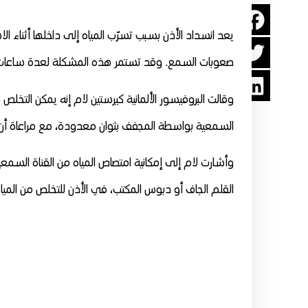
يعد انسداد الأذن بسبب تسرّب المياه إلى داخلها أثناء 
صعوبات السمع. وقد تستمر هذه المشكلة لعدة ساعات أ
وقالت البروفيسور الألمانية كيرستين لام إنه يمكن التخلص
السمعية بواسطة المجفف بثوان معدودة، مع مراعاة أن يبعد المجفف عن الأذن بنحو 0
وأشارت لام إلى إمكانية امتصاص المياه من القناة السم
القلم الجاف أو دبوس المكتب، في الأذن للتخلص من المياه ح