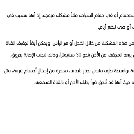
الاستحمام أو في حمام السباحة مثلاً مشكلة مزعجة، إذ أنها تتسبب في
و حتى لبضع أيام.
 من هذه المشكلة من خلال الحَجل أو هز الرأس، ويمكن أيضاً تجفيف القناة
3 سنتيمتراً، وذلك لتجنب الإصابة بحروق.
عية بواسطة طرف منديل بحذر شديد، محذرة من إدخال أجسام غريبة، مثل
يث أنها قد تُلحق ضرراً بطبلة الأذن أو بالقناة السمعية.