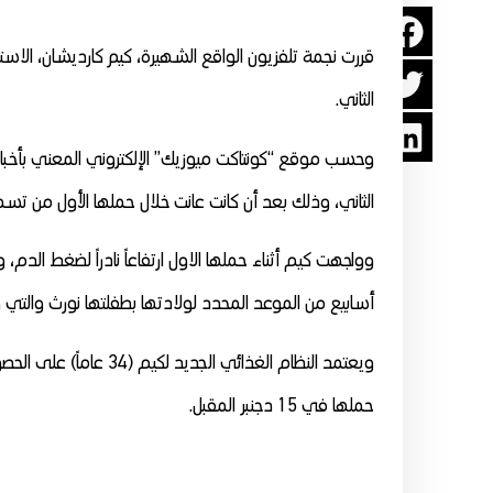
قررت نجمة تلفزيون الواقع الشهيرة، كيم كارديشان، الاست
الثاني.
وحسب موقع “كونتاكت ميوزيك” الإلكتروني المعني بأخب
الثاني، وذلك بعد أن كانت عانت خلال حملها الأول من تس
وواجهت كيم أثناء حملها الاول ارتفاعاً نادراً لضغط الد
أسابيع من الموعد المحدد لولادتها بطفلتها نورث والتي وضعتها في 15 يونيو (ح
ويعتمد النظام الغذائي 
حملها في 15 دجنبر المقبل.