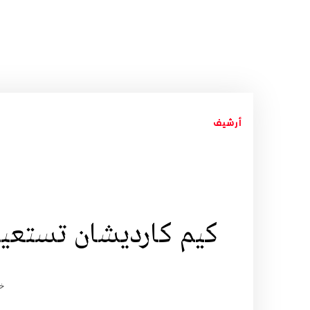
أرشيف
كيم كارديشان تستعين
خد