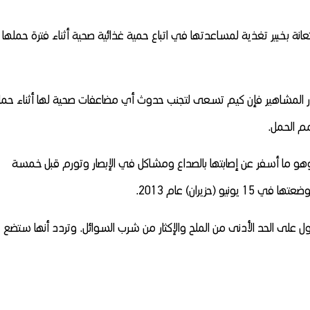
عانة بخبير تغذية لمساعدتها في اتباع حمية غذائية صحية أثناء فترة حملها
ار المشاهير فإن كيم تسعى لتجنب حدوث أي مضاعفات صحية لها أثناء حمل
مم الحمل.
م، وهو ما أسفر عن إصابتها بالصداع ومشاكل في الإبصار وتورم قبل خمسة
زيران) عام 2013.
الجديد لكيم (34 عاماً) على الحصول على الحد الأدنى من الملح والإكثار من شرب السوائل. وتردد أنها ستضع