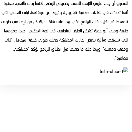
المصري أن ليلى علوي التزمت الصمت بخصوص الوضع، لكنها ردت بالنفي، معتبرة
أنها تحدثت في لقاءات صحفية تلفزيونية وغيرها عن موقفها، ليلى العلوي التي
تتوسط في كل حلقات البرنامج الذي يبث على قناة الحياة كل من الإعلامي طوني
خليفة ومنى أبو حمزة تشكل الطرف العاطفي في لجنة التحكيم ، حيث دموعها
التي تسبقها متأثرة ببعض الحالات المشاركة جعلت طوني خليفة يترجاها : “ليلى
وقفي دمعتك”، وربما ذلك ما جعلها قبل انطلاق البرنامج تؤكد “مشاركتي
مغامرة”.