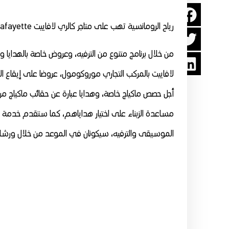
رياح الرومانسية تهب على متاجر كالري لافاييت Galeries Lafayette الدار البيضاء
من خلال برنامج متنوع من الترفيه، وعروض خاصة بالهدايا و
مساعدة الزبناء على اختيار هداياهم، كما ستقدم خدمة ال
الموسيقى والترفيه، سيكونان في الموعد من خلال ورشات ل