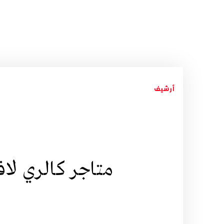
أرشيف
متاجر كالري لا