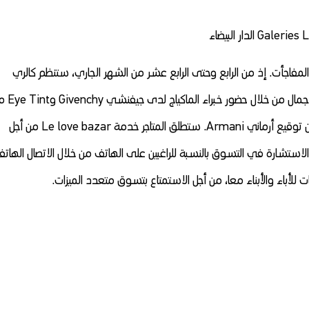
المفاجأت. إذ من الرابع وحتى الرابع عشر من الشهر الجاري، ستنظم كالري
لافاييت بالمركب التجاري موروكومول، عروضا على إيقاع الجمال
أجل حصص ماكياج خاصة، وهدايا عبارة عن حقائب ماكياج من توقيع أرماني Armani. ستطلق المتاجر خدمة Le love bazar من أجل
استشارة في التسوق بالنسبة للراغبين على الهاتف من خلال الاتصال الهات
لأباء والأبناء معا، من أجل الاستمتاع بتسوق متعدد الميزات.