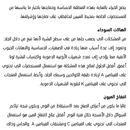
ينصح الخبراء بالعناية بهذه المنطقة الحساسة وحمايتها باختيار ما يناسبها من
المستحضرات الخاصة بمحيط العينين لتحافظي على نضارتها وإشراقها.
الهالات السوداء
من المشكلات التي يصعب حلها من على سطح البشرة لأنها تنبع من داخل الجلد.
وتعود إلى عدة أسباب منها زيادة في الصبغيات، الحساسية والتهابات الجيوب
الأنفية مما يؤدي إلى تمدد شعيرات الأوعية الدموية واكتساب البشرة لونا
أغمق. أفضل الحلول لعلاج هذه المشكلة هو استعمال المستحضرات التي تحتوي
على الفيتامين A لزيادة طبقة الكولاجين وسمك الجلد، وأيضا، استعمال المنتجات
التي تحتوي على الفيتامين K لتقوية الشعيرات الدموية.
انتفاخ العيون
غالبا ما يكون من أعراض الصباح بعد الاستيقاظ من النوم، ويكون نتيجة تراكم
السوائل داخل الأنسجة خلال فترة النوم. أفضل علاج لانتفاخ العين هو استعمال
المنتجات التي تحتوي على الفيتامين C ومشتقات الفيتامين A والنحاس وذلك