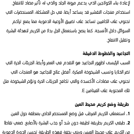
لإعادة بناء الكولاجين الذي يدعم مرونة الجلد والذي له تأثير مضاد للانتفاخ.
استخدام منتجات التقشير قد يساعد أيضا، في حل المشكلة، المستحضرات التي
تحتوي على الكافيين تساعد على تضييق الأوعية الدموية مما يمنع تراكم
السوائل داخل الأنسجة. كما ينصح باستعمال الجل بدلا من الكريم لتهدئة البشرة
وتقليل الانتفاخ.
التجاعيد والخطوط الدقيقة
السبب الرئيسى لظهور التجاعيد هو التقدم في العمر وأيضا، الجزيئات الحرة التي
تضر الخلايا وتسبب الشيخوخة المبكرة. أفضل علاج للتجاعيد هو المنتجات التي
تحتوي على مضادات الأكسدة والتي تكافح الجزيئات الحرة وتؤخر الشيخوخة مثل
تلك المحتوية على الفيتامين E.
طريقة وضع كريم محيط العين
1.
استعملي الكريم المرطب قبل وضع المستحضر الخاص بمنطقة حول العين.
2.
طبقي الكريم بطريقة لطيفة دون شد أو جذب البشرة بالأصابع. ضعي نقاطا
من الكريم على محيط العينين وربتي بخفة فهذه الطريقة تحسن الدورة الدموية