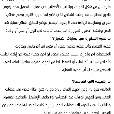
ما يحسن من شكل القوام، وبالتالي فالأخصائي في عمليات التجميل هذه يقوم
بالدور المطلوب منه وعلى الشخص الذي خضع لها بدوره الالتزام بنظام غذائي
متوازن وممارسة الرياضة حتى لا يعود الجسم للوضع السابق، فنتائج عملية شد
البطن وشفط الدهون تطول إذا لم يحدث تذبذب في الوزن أو حمل أو ولادة.
ما نسبة الخطورة في عمليات التجميل؟
عملية التجميل كأي عملية جراحية يمكن أن تكون لها آثار جانبية، وحدوث
المضاعفات أمر وارد إما بسبب مشكل التخدير أو أمور صحية خارجة عن إرادة الطبيب
كأمراض السكري أو القلب أو الضغط، لذا من المهم معرفة تفاصيل الملف الطبي
للشخص قبل إجراء أي عملية العملية.
ما النصيحة التي تقدمها؟
المتابعة ضرورية، ومن المهم القيام بزيارة دورية لتتبع الحالة خاصة في عمليات
الثدي. ومن المهم الذهاب عند الأخصائيين ولا داعي للإنشغال بالتجاعيد الصغيرة،
وبالتالي لا يجب اللجوء إلى عمليات التجميل إلا إذا كانت الحاجة لها ملحة ومن حق
المرضى الحصول على معلومات دقيقة قبل العلاج.