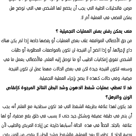
مزمن، فالتحليلات الطبية التي يجب أن يخضع لها الشخص هي التي توضح هل
يمكن المضي في العملية أم لا.
متى يمكن رفض بعض العمليات التجميلية ؟
من حق الأخصائي الموافقة على بعض العمليات أو رفضها خاصة إذا لم يكن هناك
داع لإجرائها، أو إذا اتضح أن النتيجة لن تكون بالمواصفات المطلوبة أو طلبات
الشخص تفوق إمكانيات الطبيب أو ما توصل إليه العلم، فالأخصائي يعمل ما في
وسعه لتكون النتيجة جيدة لكن في بعض الحالات مهما عمل لن تكون النتيجة
مرضية، وفي حالات كهذه لا ينصح بإجراء العملية التجميلية.
قد لا تعطي عمليات شفط الدهون وشد البطن النتائج المرجوة كإنقاص
الوزن والترهل؟
قد يكون لهذا علاقة بطريقة الشفط التي قد تكون سطحية مع العلم أنه يجب
أن يتم في طبقة عميقة وبشكل جيد حتى لا يسبب في خلق بقع محفرة، أو لها
علاقة بالجلد. الخطأ في هذه الحالة أسبابها خارجة عن إرادة المريض والطبيب لأن
نوعية الجلد لا تظهر إلا بعد العملية، فالشفط وشد البطن لا ينقص من الوزن بقدر