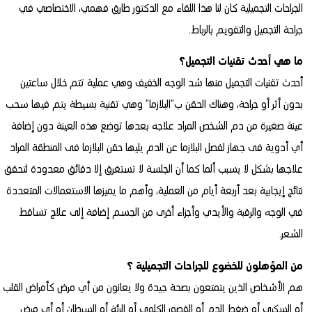
الجراحات التجميلية كان لنا هذا اللقاء مع الدكتور طارق فهمي، الاختصاصي في
جراحة التجميل والتقويم بالرباط.
ما هي أحدث تقنيات التجميل؟
أحدث تقنيات التجميل منها شد الوجه الخفيف وهي عملية تتم خلال ساعتين
بدون أثر أو جراحة، وهناك الحقن ب”البلازما” وهي تقنية بسيطة يتم فيها سحب
عينة صغيرة من دم الشخص المراد علاجه بعدها توضع هذه العينة دون إضافة
أي أدوية فى جهاز لفصل البلازما عن الدم يليها حقن البلازما فى المنطقة المراد
علاجها بشكل لا يسبب ألما كما أن الجلسة لا تستغرق إلا دقائق معدودة لتحقق
نتائج إيجابية بعد أربعة أيام من العملية، وأهم ما يميزها الاستعمالات المتعددة
في الوجه والرقبة والأيدي وأجزاء أخرى من الجسم إضافة إلى علاج تساقط
الشعر.
من المؤهلون للخضوع للجراحات التجميلية ؟
هم الأشخاص الذين يتمتعون بصحة جيدة ولا يعانون من أي مرض كأمراض القلب
أو السكري أو ضغط الدم أو القصور الكلوي أو الرئة أو السرطان أو أي مرض