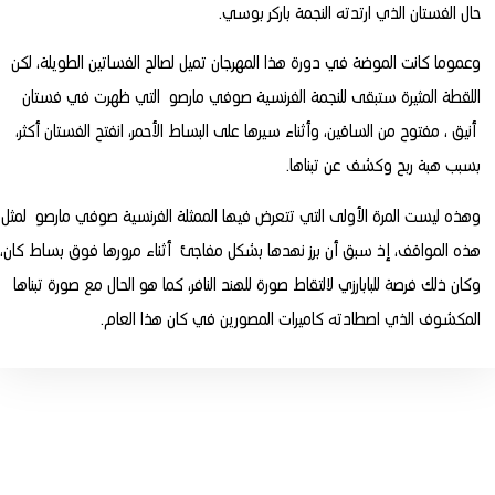
حال الفستان الذي ارتدته النجمة باركر بوسي.
وعموما كانت الموضة في دورة هذا المهرجان تميل لصالح الفساتين الطويلة، لكن
اللقطة المثيرة ستبقى للنجمة الفرنسية صوفي مارصو التي ظهرت في فستان
أنيق ، مفتوح من الساقين، وأثناء سيرها على البساط الأحمر، انفتح الفستان أكثر،
بسبب هبة ربح وكشف عن تبناها.
وهذه ليست المرة الأولى التي تتعرض فيها الممثلة الفرنسية صوفي مارصو لمثل
هذه المواقف، إذ سبق أن برز نهدها بشكل مفاجئ أثناء مرورها فوق بساط كان،
وكان ذلك فرصة للبابارزي لالتقاط صورة للهند النافر، كما هو الحال مع صورة تبناها
المكشوف الذي اصطادته كاميرات المصورين في كان هذا العام.