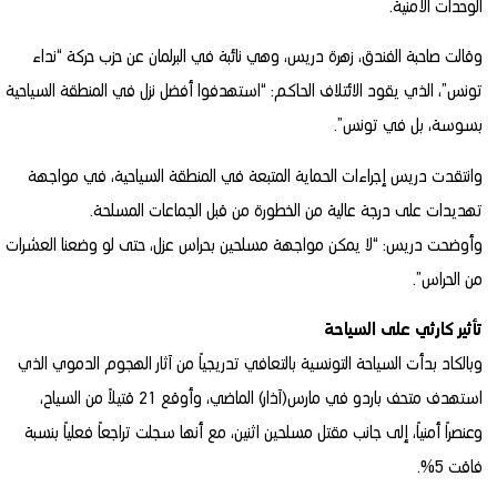
الوحدات الأمنية.
وقالت صاحبة الفندق، زهرة دريس، وهي نائبة في البرلمان عن حزب حركة “نداء
تونس”، الذي يقود الائتلاف الحاكم: “استهدفوا أفضل نزل في المنطقة السياحية
بسوسة، بل في تونس”.
وانتقدت دريس إجراءات الحماية المتبعة في المنطقة السياحية، في مواجهة
تهديدات على درجة عالية من الخطورة من قبل الجماعات المسلحة.
وأوضحت دريس: “لا يمكن مواجهة مسلحين بحراس عزل، حتى لو وضعنا العشرات
من الحراس”.
تأثير كارثي على السياحة
وبالكاد بدأت السياحة التونسية بالتعافي تدريجياً من آثار الهجوم الدموي الذي
استهدف متحف باردو في مارس(آذار) الماضي، وأوقع 21 قتيلاً من السياح،
وعنصراً أمنياً، إلى جانب مقتل مسلحين اثنين، مع أنها سجلت تراجعاً فعلياً بنسبة
فاقت 5%.