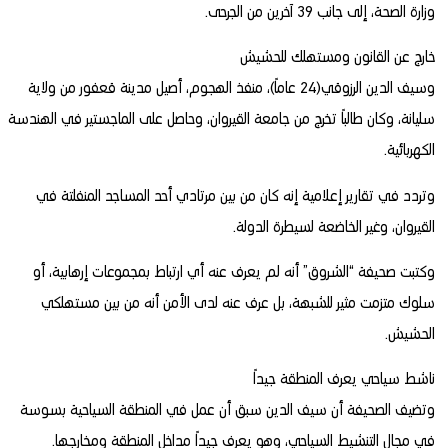
وزارة الصحة، إلى جانب 39 آخرين من الجرحى.
خارج عن القانون ومستهلك للحشيش
وسيف الدين الرزوقي(24 عاماً)، منفذ الهجوم، أصيل مدينة قعفور من ولاية
سليانة، وكان طالباً تخرج من جامعة القيروان، وحاصل على الماجستير في الهندسة
الكهربائية.
وتردد في تقارير إعلامية إنه كان من بين مرتادي أحد المساجد المنفلتة في
القيروان، وغير الخاضعة لسيطرة الدولة.
وكتبت صحيفة “الشروق” أنه لم يعرف عنه أي ارتباط بمجموعات إرهابية، أو
سلوك متزمت مثير للشبهة، بل عرف عنه لدى الأمن أنه من بين مستهلكي
الحشيش.
ناشط سياحي يعرف المنطقة جيداً
وتضيف الصحيفة أن سيف الدين سبق أن عمل في المنطقة السياحية بسوسة
في مجال التنشيط السياحي، وهو يعرف جيداً مداخل المنطقة ومخارجها.