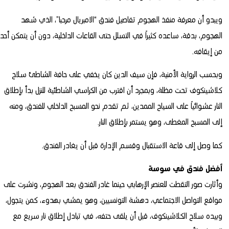
ويبدو أن معرفة منفذ الهجوم تفاصيل فندق “الامبريال مرحبا”، الذي شهد
الهجوم، بدقة، ساعده كثيراً في التسلل حتى القاعات الداخلية، دون أن يتمكن أحد
من إيقافه.
وبحسب الرواية الأمنية، فإن سيف الدين كان يخفي على حافة الشاطئ سلاح
كلاشينكوف تحت مظلة، وبمجرد أن اقترب من الكراسي الشاطئية للنزل بدأ بإطلاق
النار عشوائياً على السياح الممدين، ثم تقدم نحو المسبح الداخلي للفندق، ومنه
إلى المسبح المغطى، وهو يستمر بإطلاق النار.
كما وصل إلى قاعة الاستقبال وقسم الإدارة قبل أن يغادر الفندق.
أفضل فندق في سوسة
وأثارت صور التقطت للعنصر الإرهابي حينما غادر الفندق بعد الهجوم، ونشرت على
مواقع التواصل الاجتماعي، دهشة التونسيين، وهو يمشي بهدوء، كمن يتجول،
وبيده سلاح الكلاشينكوف، قبل أن يلقى حتفه، في تبادل إطلاق نار سريع مع