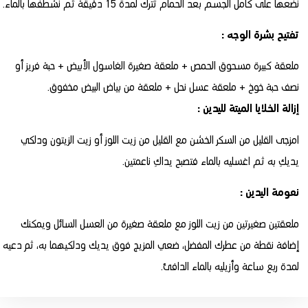
نضعها على كامل الجسم بعد الحمام تترك لمدة 15 دقيقة ثم نشطفها بالماء.
تفتيح بشرة الوجه :
ملعقة كبيرة مسحوق الحمص + ملعقة صغيرة الغاسول الأبيض + حبة فريز أو
نصف حبة خوخ + ملعقة عسل نحل + ملعقة من بياض البيض مخفوق.
إزالة الخلايا الميتة لليدين :
امزجى القليل من السكر الخشن مع القليل من زيت اللوز أو زيت الزيتون ودلكي
يديكِ به ثم اغسليه بالماء فتصبح يداكِ ناعمتين.
نعومة اليدين :
ملعقتين صغيرتين من زيت اللوز مع ملعقة صغيرة من العسل السائل ويمكنك
إضافة نقطة من عطرك المفضل، ضعي المزيج فوق يديك ودلكيهما به، ثم دعيه
لمدة ربع ساعة وأزيليه بالماء الدافئ.