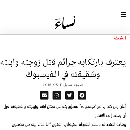
أرشيف
يعترف بارتكابه جرائم قتل زوجته وابنته
وشقيقته في الفيسبوك
خديجة سبيل
2015-05-11
أعلن رجل كندي عبر “فيسبوك” مسؤوليته عن مقتل ابنته وزوجته وشقيقته قبل
أن يعمد إلى الانتحار.
وقالت المتحدثة باسم الشرطة ستيفاني اشتون “اننا على بينة من مضمون