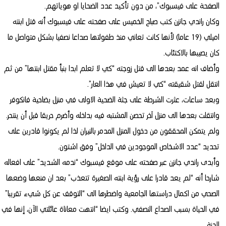
الصفحة على فيسبوك”، من دون تأكيد عدد الضحايا او هوياتهم.
وكان راندي جانزن كتب صباح الخميس على صفحته على فيسبوك أنه قتل ابنته
اميلي (19 عاما) لأنها كانت تعاني منذ طفولتها صداعا نصفيا بشكل متواصل ما
كان يصيبها بالاكتئاب.
وأضاف انه عمد بعدها الى قتل زوجته “كي لا تعلم ابدا بنبأ مقتل ابنتها” من ثم
انتقل لقتل شقيقته “كي لا تعيش في هذا العار”.
وبعد ساعات، عثرت الشرطة على جثة الضحية الاولى في منزل بضاحية فانكوفر
وانتقلت بعدها الى منزل آخر تحصن المشتبه فيه بداخله وأضرم حريقا قبل أن ينتحر.
ولم يتمكن المحققون من دخول المنزل المدمر بالنيران لذا لم يكونوا قادرين على
تحديد “عدد الاشخاص الموجودين في الداخل” وفق اشتون.
وأبدى راندي جانزن عبر صفحته على موقع فيسبوك “ندمه الشديد” على افعاله
شارحا أنه “لم يعد قادرا على رؤية ابنته الصغيرة تتعذب” بعد ان منعها وضعها
الصحي من اكمال دراستها الجامعية واضطرها الى “التوقف عن كل شيء تقريبا”
في الحياة بسبب الصداع النصفي. وكتب ايضا “انتهت معاناة عائلتي الآن، إنها في
الجنة.