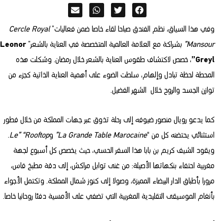
وفي هذا السياق، نظم الفندق صباحا لقاء خاصا ضمن فعاليات”
Cercle Royal
Mansour”
بشراكة مع العلامة العالمية المتخصصة في العناية بالشعر”
Leonor
Greyl”
، خصص لاكتشاف طقوس العناية بالشعر خلال رمضان. وشكلت هذه
المحطة لحظة تبادل وإلهام، سلطت الضوء على أهمية العناية الذاتية كجزء من
توازن الجسد والروح خلال الشهر الفضيل.
كما يدعو رويال منصور ضيوفه إلى رحلة تذوق عبر جهات المملكة من خلال فطور
استثنائي يحتضنه كل من “
La Grande Table Marocaine”
و
Le” “Rooftop
.
ويقود الشيف كريم بن بابا هذا السفر الحسي، حيث يخصص كل أسبوع لجهة
مغربية احتفاء بنكهاتها الأصيلة: من غنى توابل مراكش، إلى دقة مطبخ فاس،
مرورا بأطباق الدار البيضاء المميزة، وصولا إلى كنوز شمال المملكة. وتكتمل الأجواء
بأنغام الموسيقى التقليدية المغربية التي تضفي على الأمسية دفئا روحانيا خاصا.