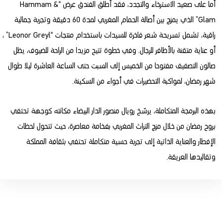
أما على صعيد الاسترخاء والتجدد، فقد أطلق الفندق عرض “Hammam &
Glam” الذي يمزج بين أصالة الحمام المغربي لمدة 60 دقيقة وتجربة جمالية
راقية، تشمل تسريحة شعر فاخرة للسيدات باستخدام منتجات “Leonor Greyl” ،
أو عناية متقنة بالأظافر للرجال. وفي خطوة تتيح مزيدا من الراحة للضيوف، يظل
صالون التصفيف مفتوحا من الخميس إلى السبت حتى الساعة العاشرة ليلا طوال
شهر رمضان، لمواكبة التحضيرات في أجواء من السكينة.
بهذه البرمجة المتكاملة، يرسّخ رويال منصور الدار البيضاء مكانته كوجهة تحتفي
بروح رمضان من خلال مزج التراث المغربي بفخامة معاصرة، حيث تتحول لحظات
الإفطار والعناية الذاتية إلى تجربة حسية متكاملة تحتفي بثقافة المملكة
وتقاليدها العريقة.