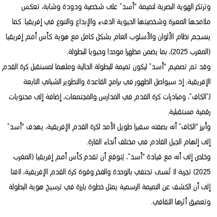
وترتكز الهوية البصرية لتميمة “أسد” على شخصية ودودة وشابة، تعكس
ملامحها المعبرة وشخصيتها الحيوية الدفء والإبداع والتنوع في إفريقيا. كما
ينسجم نظام الألوان والأسلوب العام بشكل كامل مع هوية كأس أمم إفريقيا
(المغرب 2025)، بما يضمن مظهرا موحدا وحيويا للبطولة.
وقد تم تصميم “أسد” ليكون تميمة للبطولة الحالية وملهما لمستقبل كرة القدم
الإفريقية. إذ سيواصل الظهور في برامج القاعدة والتطوير الشباني التابعة
لـ”الكاف”، ومبادرات كرة القدم في المدارس والمجتمعات، إضافة إلى محتويات
رقمية مستقبلية.
وأبرز “الكاف” أنه بصفته سفيرا طويل الأمد لكرة القدم الإفريقية، يهدف “أسد”
إلى إلهام الجيل القادم في مختلف أنحاء القارة.
وخلص إلى أنه مع قيادة “أسد”، يُتوقع أن تقدم كأس أمم إفريقيا (المغرب
2025) تجربة لا تُنسى تحتفي بالوحدة والفخر وقوة كرة القدم الإفريقية، لافتا
إلى أن الكشف عن التميمة الرسمية يمثل خطوة بارزة في ترسيخ هوية البطولة
وتعميق أثرها الثقافي.