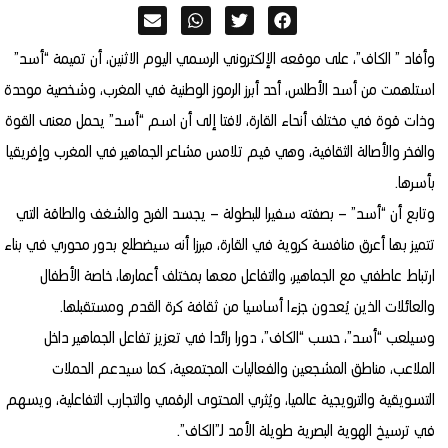
وأفاد ” الكاف”، على موقعه الإلكتروني الرسمي اليوم الاثنين، أن تميمة “أسد”
استلهمت من أسد الأطلس، أحد أبرز الرموز الوطنية في المغرب، وشخصية موحدة
وذات قوة في مختلف أنحاء القارة، لافتا إلى أن اسم “أسد” يحمل معنى القوة
والفخر والأصالة الثقافية، وهي قيم تلامس مشاعر الجماهير في المغرب وإفريقيا
بأسرها.
وتابع أن “أسد” – بصفته سفيرا للبطولة – يجسد الفرح والشغف والطاقة التي
تتميز بها أعرق منافسة كروية في القارة، مبرزا أنه سيضطلع بدور محوري في بناء
ارتباط عاطفي مع الجماهير، والتفاعل معها بمختلف أعمارها، خاصة الأطفال
والعائلات الذين يُعدون جزءا أساسيا من ثقافة كرة القدم ومستقبلها.
وسيلعب “أسد”، حسب “الكاف”، دورا رائدا في تعزيز تفاعل الجماهير داخل
الملاعب، مناطق المشجعين والفعاليات المجتمعية، كما سيدعم الحملات
التسويقية والترويجية عالميا، ويُثري المحتوى الرقمي والتجارب التفاعلية، ويسهم
في ترسيخ الهوية البصرية طويلة الأمد لـ”الكاف”.