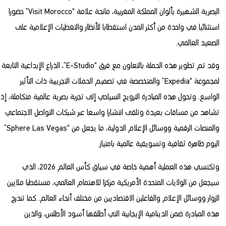
البصرية الشهيرة بألوان المملكة المغربية، مانحة علامة “Visit Morocco” حضورا
استثنائيا في واحدة من أكثر المدن استقطابا للأنظار والتغطيات الإعلامية على
الصعيد العالمي.
وقد تم تطوير هذه الحملة بالتعاون مع فرق “E-Studio”، الذراع الإبداعية التابعة
لمجموعة “Expedia” والمتخصصة في تصميم الحملات التجريبية ذات التأثير
الواسع. وتحول هذه المبادرة الترويج السياحي إلى تجربة بصرية عالمية متكاملة، إذ
تشاهد من مسافات بعيدة وتلقى انتشارا واسعا عبر شبكات التواصل الاجتماعي
والمنصات الرقمية ووسائل الإعلام الدولية، ما يجعل من “Sphere Las Vegas”
اليوم ظاهرة ثقافية وتسويقية عالمية بامتياز.
وتكتسي هذه العملية أهمية خاصة في سياق كأس العالم 2026، الذي
سيجعل من الولايات المتحدة الأمريكية مركزا للاهتمام العالمي، مستقطبا ملايين
الزوار ووسائل الإعلام والفاعلين الاقتصاديين من مختلف أنحاء العالم. كما تندرج
هذه المبادرة ضمن الدينامية الإيجابية التي أطلقها أسود الأطلس، والذين