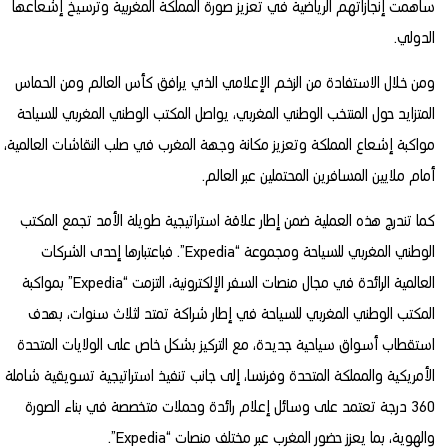
ساهمت إنجازاتهم الرياضية في تعزيز صورة المملكة المغربية وترسيخ إشعاعها
الدولي.
ومن خلال الاستفادة من الزخم الإعلامي الذي يرافق كأس العالم ومن الحماس
المتزايد حول المنتخب الوطني المغربي، يواصل المكتب الوطني المغربي للسياحة
مواكبة إشعاع المملكة وتعزيز مكانة وجهة المغرب في صلب النقاشات العالمية،
أمام ملايين المسافرين المحتملين عبر العالم.
كما تندرج هذه العملية ضمن إطار علاقة استراتيجية طويلة الأمد تجمع المكتب
الوطني المغربي للسياحة ومجموعة “Expedia”. فباعتبارها إحدى الشركات
العالمية الرائدة في مجال منصات السفر الإلكترونية، التزمت “Expedia” بمواكبة
المكتب الوطني المغربي للسياحة في إطار شراكة تمتد لثلاث سنوات، بهدف
استقطاب أسواق سياحية جديدة، مع التركيز بشكل خاص على الولايات المتحدة
الأمريكية والمملكة المتحدة وفرنسا، إلى جانب تنفيذ استراتيجية تسويقية شاملة
360 درجة تعتمد على وسائل إعلام رائدة وحملات متخصصة في بناء الصورة
والهوية، بما يعزز حضور المغرب عبر مختلف منصات “Expedia”.