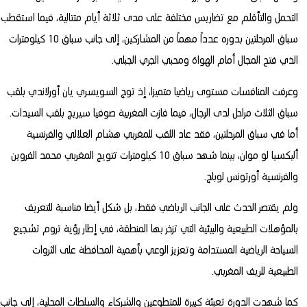
التحمل والتأقلم مع تضاريس مختلفة على مدى ثلاثة أيام متتالية، فيما استقطب
سباق المرحلتين بدوره عدداً مهماً من المشاركين، إلى جانب سباق 10 كيلومترات
الذي فتح المجال أمام الهواة ومحبي الجري الجبلي.
وعرفت المنافسات مستوى رياضيا متميزا، إذ توج السويسري يان أورلاندي بلقب
سباق الثلاث مراحل لدى الرجال، فيما فازت المغربية صوفيا سيريج بلقب السيدات.
أما في سباق المرحلتين، فقد عاد اللقب للمغربي هشام العلالي والفرنسية
أليكسيا لو موان، بينما شهد سباق 10 كيلومترات تتويج المغربي محمد الفروين
والفرنسية أورتونس لوباج.
ولم يقتصر الحدث على الجانب الرياضي فقط، بل شكل أيضا مناسبة للتعريف
بالمؤهلات الطبيعية والبيئية التي تزخر بها المنطقة، في إطار رؤية تروم تشجيع
السياحة الرياضية المستدامة وتعزيز الوعي بأهمية المحافظة على الثروات
الطبيعية للريف المغربي.
كما شهدت الدورة تعبئة كبيرة للمتطوعين والشركاء والسلطات المحلية، إلى جانب