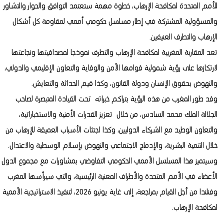
للأمم المتحدة لمكافحة الإرهاب، خطوة مهمة ستعتمد التوافق والحوار والتشاور
والمسؤولية المشتركة في إطار مسلسل حكومي أممي لمقاومة كل أشكال
الإرهاب والتطرف العنيفين.
تعد المقاربة المغربية لمكافحة الإرهاب والتطرف نموذجا لمصداقيتها ونجاعتها
لارتكازها على رؤية شمولية قوامها الأمن والوقاية والتعاون الإقليمي والدولي،
والنهوض بحقوق الإنسان ودولة القانون، وكذا قيم الحداثة والتعايش.
وقد طور المغرب من هذه الرؤية بتراكم خبراته تحت القيادة المتبصرة لصاحب
الجلالة الملك محمد السادس، من خلال تعزيز القدرات الأمنية والاستخباراتية،
والتعاون الوطيد مع الشركاء الدوليين، وكذا اجتثات الأسباب العميقة للإرهاب من
خلال التنمية البشرية، والإدماج الاجتماعي والنهوض بإسلام الوسطية والاعتدال.
وسيتميز هذا المسلسل الأممي الحكومي التفاوضي بمشاورات مع مجموع الدول
الأعضاء في الأمم المتحدة والأطراف المعنية الرئيسية، والتي سيرأسها المغرب
وفنلندا من أجل القيام بمراجعة، إلى غاية يونيو 2026، لتنفيذ الاستراتيجية الأممية
لمكافحة الإرهاب.