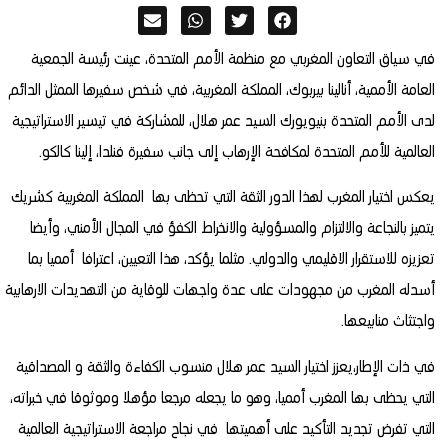
في سياق التعاون المغربي مع منظمة الأمم المتحدة، عينت رئيسة الجمعية
العامة الأممية، أنالينا بيربوك، المملكة المغربية، في شخص سفيرها الممثل الدائم
لدى الأمم المتحدة بنيويورك السيد عمر هلال، للمشاركة في تيسير الاستراتيجية
العالمية للأمم المتحدة لمكافحة الإرهاب إلى جانب سفيرة فنلدا، إلينا كالكو.
يعكس اختيار المغرب لهذا الدور الثقة التي تحظى بها المملكة المغربية كشريك
يتميز بالنجاعة والالتزام والمسؤولية والانخراط الكفؤ في المجال الأمني، وأيضا
تعزيزه للاستقرار الاقليمي والدولي. مثلما يؤكد، هذا التعيين، اعترافا أمميا بما
أسدله المغرب من مجهودات على عدة واجهات للوقاية من التهديدات الارهابية
واجتثاث منابيعها.
في ذات الإطار،يعزز اختيار السيد عمر هلال منسوب الكفاءة والثقة و المصداقية
التي يحظى بها المغرب أمميا، وهو ما يجعله مرجعا مؤهلا وموثوقا في خبراته،
التي تفرض تجديد التأكيد على أهميتها في نجاح مراجعة الاستراتيجية العالمية