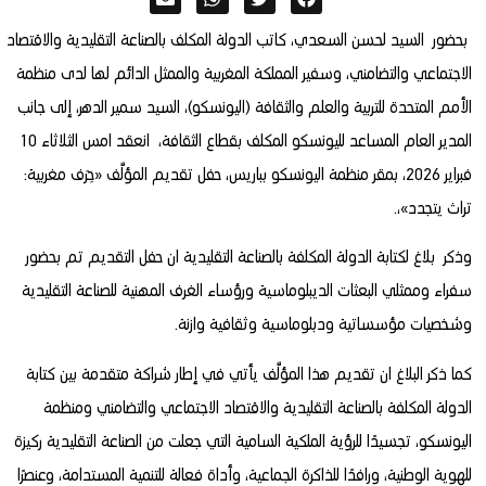
بحضور السيد لحسن السعدي، كاتب الدولة المكلف بالصناعة التقليدية والاقتصاد
الاجتماعي والتضامني، وسفير المملكة المغربية والممثل الدائم لها لدى منظمة
الأمم المتحدة للتربية والعلم والثقافة (اليونسكو)، السيد سمير الدهر، إلى جانب
المدير العام المساعد لليونسكو المكلف بقطاع الثقافة، انعقد امس الثلاثاء 10
فبراير 2026، بمقر منظمة اليونسكو بباريس، حفل تقديم المؤلَّف «حِرَف مغربية:
تراث يتجدد»،.
وذكر بلاغ لكتابة الدولة المكلفة بالصناعة التقليدية ان حفل التقديم تم بحضور
سفراء وممثلي البعثات الديبلوماسية ورؤساء الغرف المهنية للصناعة التقليدية
وشخصيات مؤسساتية ودبلوماسية وثقافية وازنة.
كما ذكر البلاغ ان تقديم هذا المؤلَّف يأتي في إطار شراكة متقدمة بين كتابة
الدولة المكلفة بالصناعة التقليدية والاقتصاد الاجتماعي والتضامني ومنظمة
اليونسكو، تجسيدًا للرؤية الملكية السامية التي جعلت من الصناعة التقليدية ركيزة
للهوية الوطنية، ورافدًا للذاكرة الجماعية، وأداة فعالة للتنمية المستدامة، وعنصرًا