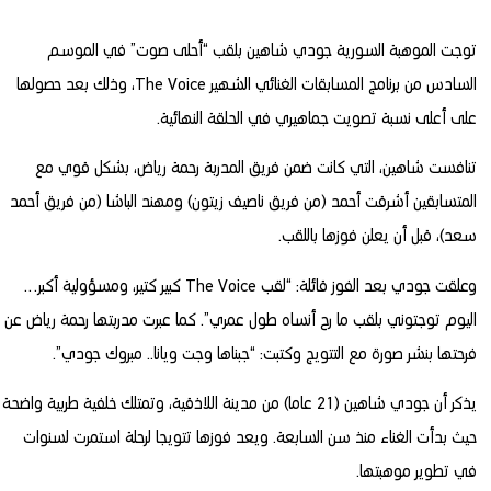
توجت الموهبة السورية جودي شاهين بلقب “أحلى صوت” في الموسم
السادس من برنامج المسابقات الغنائي الشهير The Voice، وذلك بعد حصولها
على أعلى نسبة تصويت جماهيري في الحلقة النهائية.
تنافست شاهين، التي كانت ضمن فريق المدربة رحمة رياض، بشكل قوي مع
المتسابقين أشرقت أحمد (من فريق ناصيف زيتون) ومهند الباشا (من فريق أحمد
سعد)، قبل أن يعلن فوزها باللقب.
وعلقت جودي بعد الفوز قائلة: “لقب The Voice كبير كتير، ومسؤولية أكبر…
اليوم توجتوني بلقب ما رح أنساه طول عمري”. كما عبرت مدربتها رحمة رياض عن
فرحتها بنشر صورة مع التتويج وكتبت: “جبناها وجت ويانا.. مبروك جودي”.
يذكر أن جودي شاهين (21 عاما) من مدينة اللاذقية، وتمتلك خلفية طربية واضحة
حيث بدأت الغناء منذ سن السابعة. ويعد فوزها تتويجا لرحلة استمرت لسنوات
في تطوير موهبتها.