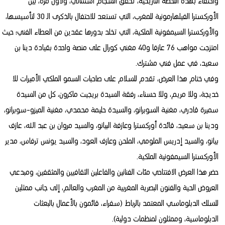
واحتفاء بهذه اللحظة التاريخية، تحقق انسجام استثنائي، ولأول مرة، بين
الأوركسترا الفيلهارمونية للمغرب، التي تستعد للاحتفال بالذكرى الـ 30 لتأسيسها،
والأوركسترا السيمفونية الملكية، التي تخلد بدورها عقدين من العطاء الفني؛ حيث
امتزجت مواهب 76 عازفا و40 مغني كورال على منصة واحدة بقيادة دينا بن
سعيد، في عمل فني مشترك.
وفي ختام هذا العرض، تقدم للسلام على صاحبات السمو الملكي الأميرات للا
خديجة، وللا مريم، وللا حسناء، رفقة السيدة بريجيت ماكرون، كل من السيدة
سميرة قادري، مغنية السوبرانو، والسيدة حليمة محمدي، مغنية الميزو-سوبرانو،
ودينا بن سعيد، قائدة أوركسترا وعازفة البيانو، والسيد مروان بن عبد الله، عازف
بيانو، والسيد إدريس الملومي، الملحن وعازف العود، والسيد يونس ترفاس، مدير
الأوركسترا السيمفونية الملكية.
حضر هذا العرض الافتتاحي مئات الفنانين والفاعلين الثقافيين والمثقفين، ومبدعي
العروض الحية والفنون البصرية المغربية من المغرب والعالم، إلى جانب ممثلين
للسلك الدبلوماسي المعتمد بالرباط (سفراء، قائمون بالأعمال بالبعثات
الدبلوماسية، وممثلون لمنظمات دولية).