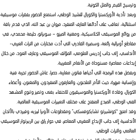
وترسيخ القيم والمثل الكونية.
وبعد تأدية الأوركسترا والكورال للنشيد الوطني، استمتع الحضور بفقرات موسيقية
استثنائية، تعاقب على أدائها العازف المنفرد، مروان بن عبد الله، الذي قدم باقة
من روائع الموسيقى الكلاسيكية، ومغنية الميزو – سوبرانو، حليمة محمدي، في
مقاطع أوبرالية رائعة، وسميرة القادري التي أدت مختارات من التراث العربي-
الأندلسي، إلى جانب إدريس الملومي، المؤلف الموسيقي وعازف العود، من خلال
إبداعات معاصرة مستوحاة من الأنغام المغربية.
وبفضل هذه البرمجة التي أحياها فنانون مغاربة، حصرا، عاش الحضور تجربة فنية
وإنسانية مبهرة، حيث التأم الملحنون، والعازفون المنفردون، والمغنون، وأعضاء
الكورال، وقادة الأوركسترا والموسيقيون للاحتفاء بغنى وتميز وتنوع المشهد
الفني الوطني، المبدع المنفتح على مختلف التعبيرات الموسيقية العالمية.
وقد امتزج “كونشيرتو تشايكوفسكي” ومقطوعات الأوبرا لبيزيه وفيردي بالألحان
الأندلسية إلى جانب الإبداع المغربي المعاصر، في حوار راق بين الريبرتوار الموسيقي
العالمي والتراث الوطني.