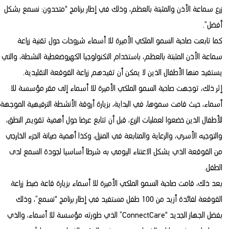
زرع سماعة الأذن والمثبتة بالعظم، وذلك في إطار برنامج “متحدون: نسمع بشكل
أفضل”.
كما تابعت صاحبة السمو الملكي الأميرة للا أسماء شروحات حول تقنية زراعة
سماعة الأذن المثبتة بالعظم، باستخدام التكنولوجيا الكهروضغطية النشطة، والتي
يستفيد منها الأطفال الذين لا يمكن أن تفيدهم زراعة القوقعة التقليدية.
إثر ذلك، توجهت صاحبة السمو الملكي الأميرة للا أسماء إلى مقر مؤسسة للا
أسماء، حيث قامت سموها، في البداية، بزيارة أروقة الأنشطة الترفيهية الموجهة
للأطفال الذين خضعوا لعمليات الزرع، قبل أن تتابع عرضا حول أهمية تقويم النطق،
والتوجيه الأسري، والرعاية والمتابعة في المنزل، وكذا أهمية صيانة الجزء الخارجي
من القوقعة الذي يشكل الاعتناء اليومي به شرطا أساسيا لجودة السمع لدى
الطفل.
بعد ذلك، قامت صاحبة السمو الملكي الأميرة للا أسماء بزيارة قاعة ضبط زراعة
القوقعة لفائدة أزيد من 100 طفل مستفيد في إطار برنامج “نسمع”، وذلك
بفضل الجهاز الجديد “ConnectCare” الذي طورته مؤسسة للا أسماء، والذي