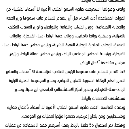
مستشفى التخصصات بالرباط.
ولدى وصولها، استعرضت صاحبة السمو الملكي الأميرة للا أسماء تشكيلة من
القوات المساعدة أدت التحية، قبل أن يتقدم للسلام على سموها وزير الصحة
والحماية الاجتماعية، ووزير الشباب والثقافة والتواصل، والوزير المنتدب المكلف
بالميزانية، وسفيرة رواندا بالمغرب، ووالي جهة الرباط-سلا-القنيطرة، والوالي
المنسق الوطني للمبادرة الوطنية للتنمية البشرية، ورئيس مجلس جهة الرباط-سلا-
القنيطرة، ورئيسة المجلس الجماعي للرباط، ورئيس مجلس عمالة الرباط، ورئيس
مجلس مقاطعة أكدال الرياض.
كما تقدم للسلام على سموها الرئيس المنتدب لمؤسسة للا أسماء، والسفير
المدير العام للوكالة المغربية للتعاون الدولي، ومدير المجموعة الصحية الترابية
الرباط-سلا-القنيطرة، ومدير المركز الاستشفائي الجامعي ابن سينا، ومدير
مستشفى التخصصات بالرباط.
وبهذه المناسبة، التقت صاحبة السمو الملكي الأميرة للا أسماء بأطفال مغاربة
وفلسطينيين ومن بلدان إفريقية، خضعوا مؤخرا لعمليات زرع القوقعة.
وهكذا، تم استقبال 56 طفلا بالرباط رفقة أسرهم قصد الاستفادة من عمليات