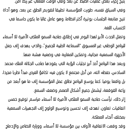
يتيح إجراء بعض عمليات الضبط عن بعد وفي الوقت الفعلي عبر ربط آمن.
وفي السياق نفسه، طورت المؤسسة تطبيقا لتقويم النطق عن بعد، وهو أداة
تتيح متابعة الجلسات بوتيرة أكثر انتظاما، وهو عامل غالبا ما يكون حاسما في
اكتساب اللغة.
وتمثل الحدث الأبرز لهذا اليوم في إطلاق صاحبة السمو الملكي الأميرة للا أسماء
للبرنامج الوطني غير المسبوق “السماعة الطبية للجميع”، والذي يهدف إلى جعل
الأجهزة السمعية مجانية، وتمكين المغاربة في وضعية هشة منها.
ويعد هذا البرنامج أحد أبرز تجليات الرؤية التي يقودها صاحب الجلالة الملك محمد
السادس، حفظه الله، من أجل مجتمع لا يكون فيه تكافؤ الفرص مبدأ نظريا مجردا،
بل واقعا يوميا. كما يوسع البرنامج نطاق عمل المؤسسة إلى ما هو أبعد من
زراعة القوقعة، ليشمل جميع أشكال الصمم وضعف السمع.
إثر ذلك، ترأست صاحبة السمو الملكي الأميرة للا أسماء مراسم توقيع خمس
اتفاقيات تعاون، تهدف إلى تحسين وتوسيع الولوج إلى التجهيزات السمعية
بمختلف أنحاء المملكة.
وقد وقعت الاتفاقية الأولى بين مؤسسة للا أسماء، ووزارة التضامن والإدماج