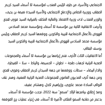
الاجتماعي والأسرة، من طرف الرئيس المنتدب لمؤسسة للا أسماء السيد كريم
الصقلي، ووزيرة التضامن والإدماج الاجتماعي والأسرة السيدة نعيمة بن يحيى،
والوزير المنتدب لدى وزيرة الاقتصاد والمالية المكلف بالميزانية السيد فوزي لقجع.
وأبرمت الاتفاقية الثانية بين مؤسسة للا أسماء ومؤسسة محمد السادس
للنهوض بالأعمال الاجتماعية للتربية والتكوين، ووقعها السيد كريم الصقلي ورئيس
مؤسسة محمد السادس للنهوض بالأعمال الاجتماعية للتربية والتكوين السيد
يوسف البقالي.
أما الاتفاقيات الثلاث الأخرى، فتم إبرامها بين مؤسسة للا أسماء والمجموعات
الصحية الترابية لجهات طنجة – تطوان – الحسيمة، والرباط – سلا – القنيطرة،
والدار البيضاء – سطات، ووقعها من جهة السيدان كريم الصقلي وفوزي لقجع،
ومن جهة أخرى المديرون العامون للمجموعات الصحية الترابية المعنية، وهم على
التوالي السادة محمد عكوري، وإبراهيم لكحل، وهشام عفيف.
ومنذ إطلاق برنامجها الرائد “نسمع” سنة 2022، نجحت مؤسسة للا أسماء،
بدعم من صاحبة السمو الملكي الأميرة للا أسماء، في إجراء عمليات زرع القوقعة