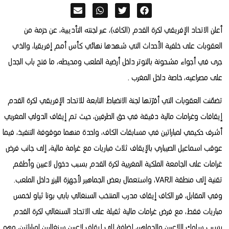
أعلن الاتحاد الإفريقي لكرة القدم (الكاف)، عبر لجنته التأديبية، عن حزمة من
العقوبات على خلفية الأحداث التي شهدها نهائي كأس أمم إفريقيا، والذي
جرى في أجواء مشحونة بالتوتر داخل أرضية الملعب ومحيطه، ما فتح باب الجدل
على مصراعيه، خاصة داخل المغرب .
تضمّنت العقوبات التي أقرّتها لجنة الانضباط التابعة للاتحاد الإفريقي لكرة القدم
إيقافات وغرامات مالية دقيقة في حق الطرفين، حيث تم إيقاف الدولي المغربي
أشرف حكيمي لمباراتين في مسابقات الكاف، واحدة منهما موقوفة التنفيذ، فيما
عوقب اسماعيل الصيباري بالإيقاف ثلاث مباريات مع غرامة مالية، إلى جانب فرض
غرامات على الجامعة الملكية المغربية لكرة القدم بسبب دخول لاعبين وأطقم
تقنية إلى منطقة الـVAR، واستعمال بعض الجماهير لأجهزة الليزر داخل الملعب.
وفي المقابل، قرر الكاف إيقاف مدرب المنتخب السنغالي بابي بونا ثياو لخمس
مباريات فقط، مع فرض غرامات مالية ثقيلة على الاتحاد السنغالي لكرة القدم
بسبب سلوك اللاعبين والجماهير، إضافة إلى إيقاف لاعبين سنغاليين لمباراتين، وهو