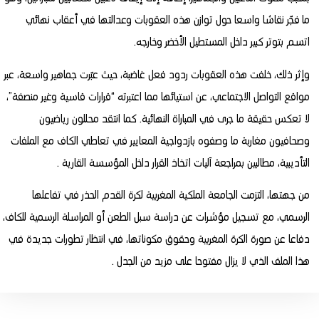
ما فجّر نقاشا واسعا حول توازن هذه العقوبات وعدالتها في أعقاب نهائي
اتسم بتوتر كبير داخل المستطيل الأخضر وخارجه.
وإثر ذلك، خلفت هذه العقوبات ردود فعل غاضبة، حيث عبّرت جماهير واسعة، عبر
مواقع التواصل الاجتماعي، عن استيائها مما اعتبرته “قرارات قاسية وغير منصفة”،
لا تعكس حقيقة ما جرى في المباراة النهائية. كما انتقد محللون رياضيون
وصحافيون مغاربة ما وصفوه بازدواجية المعايير في تعاطي الكاف مع الملفات
التأديبية، مطالبين بمراجعة آليات اتخاذ القرار داخل المؤسسة القارية .
من جهتها، التزمت الجامعة الملكية المغربية لكرة القدم الحذر في تفاعلها
الرسمي، مع تسجيل مؤشرات عن دراسة سبل الطعن أو المراسلة الرسمية للكاف،
دفاعا عن صورة الكرة المغربية وحقوق مكوناتها، في انتظار تطورات جديدة في
هذا الملف الذي لا يزال مفتوحا على مزيد من الجدل .