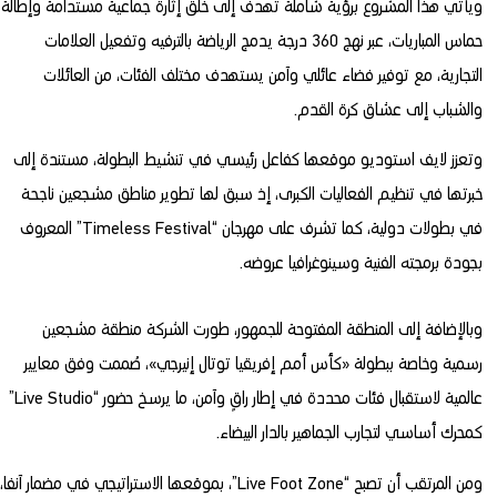
ويأتي هذا المشروع برؤية شاملة تهدف إلى خلق إثارة جماعية مستدامة وإطالة
حماس المباريات، عبر نهج 360 درجة يدمج الرياضة بالترفيه وتفعيل العلامات
التجارية، مع توفير فضاء عائلي وآمن يستهدف مختلف الفئات، من العائلات
والشباب إلى عشاق كرة القدم.
وتعزز لايف استوديو موقعها كفاعل رئيسي في تنشيط البطولة، مستندة إلى
خبرتها في تنظيم الفعاليات الكبرى، إذ سبق لها تطوير مناطق مشجعين ناجحة
في بطولات دولية، كما تشرف على مهرجان “Timeless Festival” المعروف
بجودة برمجته الفنية وسينوغرافيا عروضه.
وبالإضافة إلى المنطقة المفتوحة للجمهور، طورت الشركة منطقة مشجعين
رسمية وخاصة ببطولة «كأس أمم إفريقيا توتال إنيرجي»، صُممت وفق معايير
عالمية لاستقبال فئات محددة في إطار راقٍ وآمن، ما يرسخ حضور “Live Studio”
كمحرك أساسي لتجارب الجماهير بالدار البيضاء.
ومن المرتقب أن تصبح “Live Foot Zone”، بموقعها الاستراتيجي في مضمار آنفا،