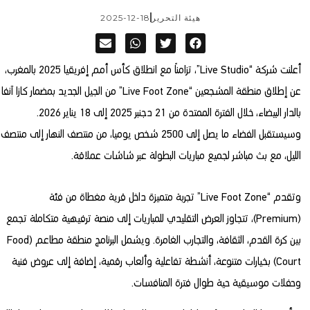
هيئة التحرير
2025-12-18
أعلنت شركة “Live Studio”، تزامناً مع انطلاق كأس أمم إفريقيا 2025 بالمغرب،
عن إطلاق منطقة المشجعين “Live Foot Zone” من الجيل الجديد بمضمار كازا آنفا
بالدار البيضاء، خلال الفترة الممتدة من 21 دجنبر 2025 إلى 18 يناير 2026.
وسيستقبل الفضاء ما يصل إلى 2500 شخص يوميا، من منتصف النهار إلى منتصف
الليل، مع بث مباشر لجميع مباريات البطولة عبر شاشات عملاقة.
وتقدم “Live Foot Zone” تجربة متميزة داخل قرية مغطاة من فئة
(Premium)، تتجاوز العرض التقليدي للمباريات إلى منصة ترفيهية متكاملة تجمع
بين كرة القدم، الثقافة، والتجارب الغامرة. ويشمل البرنامج منطقة مطاعم (Food
Court) بخيارات متنوعة، أنشطة تفاعلية وألعاب رقمية، إضافة إلى عروض فنية
وحفلات موسيقية حية طوال فترة المنافسات.