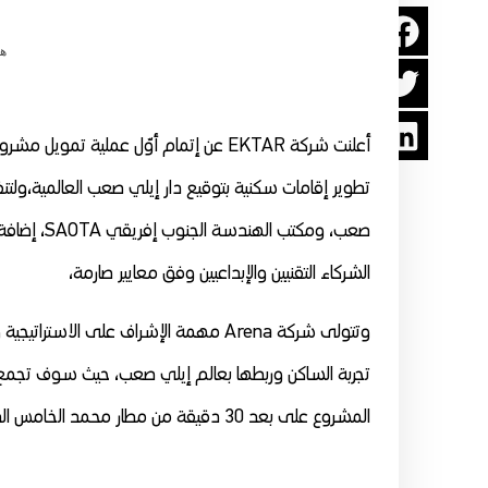
هي
أعلنت شركة EKTAR عن إتمام أوّل عملية تمو
تطوير إقامات سكنية بتوقيع دار إيلي صعب العالمية،ولتنفيذ
الشركاء التقنيين والإبداعيين وفق معايير صارمة،
تجربة الساكن وربطها بعالم إيلي صعب، حيث سوف تجمع ا
المشروع على بعد 30 دقيقة من مطار محمد الخامس الدولي، وبالقرب من القطب المالي للعاصمة الاقتصادية.