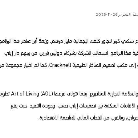
ئة التحرير
2025-11-26
يل مشروع سكني كبير تتجاوز كلفته الإجمالية مليار درهم. ويُعدّ أبرز عناصر هذا البرنامج
 هذا البرنامج، استعانت الشركة بشركاء دوليين بارزين، من بينهم دار إيلي
صعب، ومكتب الهندسة الجنوب إفريقي SAOTA، إضافة إلى مكتب تصميم المناظر الطبيعية Cracknell. كما تم اختيار مجموعة
وتتولى شركة Arena مهمة الإشراف على الاستراتيجية والعلامة التجارية للمشروع، بينما تتولى فرعها t of Living (AOL
لاقامات السكنية بين تصميمات إيلي صعب، وجودة التنفيذ، حيث يقع