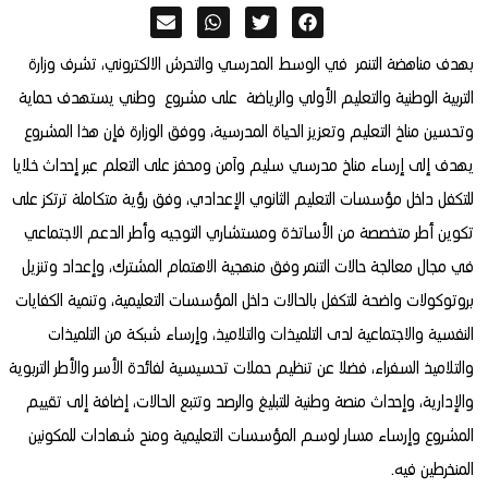
بهدف مناهضة التنمر في الوسط المدرسي والتحرش الالكتروني، تشرف وزارة
التربية الوطنية والتعليم الأولي والرياضة على مشروع وطني يستهدف حماية
وتحسين مناخ التعليم وتعزيز الحياة المدرسية، ووفق الوزارة فإن هذا المشروع
يهدف إلى إرساء مناخ مدرسي سليم وآمن ومحفز على التعلم عبر إحداث خلايا
للتكفل داخل مؤسسات التعليم الثانوي الإعدادي، وفق رؤية متكاملة ترتكز على
تكوين أطر متخصصة من الأساتذة ومستشاري التوجيه وأطر الدعم الاجتماعي
في مجال معالجة حالات التنمر وفق منهجية الاهتمام المشترك، وإعداد وتنزيل
بروتوكولات واضحة للتكفل بالحالات داخل المؤسسات التعليمية، وتنمية الكفايات
النفسية والاجتماعية لدى التلميذات والتلاميذ، وإرساء شبكة من التلميذات
والتلاميذ السفراء، فضلا عن تنظيم حملات تحسيسية لفائدة الأسر والأطر التربوية
والإدارية، وإحداث منصة وطنية للتبليغ والرصد وتتبع الحالات، إضافة إلى تقييم
المشروع وإرساء مسار لوسم المؤسسات التعليمية ومنح شهادات للمكونين
المنخرطين فيه.