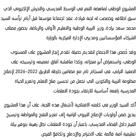
المشروع الوطني لمناهضة التنمر في الوسط المدرسي والتحرش الإلكتروني الذي
سبق اطلاقه وخصصت له لجنة قيادة، عقد اجتماعا موسعا قبل أيام ترأسه السيد
محمد سعد برادة، وزير التربية الوطنية والتعليم الأولي والرياضة، بحضور ممثلي
الشركاء المؤسساتيين ومديري الإدارة المركزية بالوزارة
وقد خُصص هذا الاجتماع لتقديم حصيلة تقدم إنجاز المشروع على المستوى
الوطني، واستعراض أبرز منجزاته، وكذا مناقشة آفاق تعميمه وترسيخه على
الصعيد الترابي، في انسجام تام مع مضامين خارطة الطريق 2022-2026 لإصلاح
منظومة التربية والتكوين، التي تجعل من تحسين مناخ التعلم وتعزيز الحياة
المدرسية رافعة أساسية للارتقاء بجودة التعلمات.
أكد السيد الوزير في كلمته الافتتاحية لأشغال هذه اللجنة، على أن هذا المشروع
يندرج ضمن أولويات الإصلاح التربوي الرامية إلى تعزيز التفتح والمواطنة وترسيخ
القيم داخل الفضاء المدرسي، باعتبار أن جودة التعلمات تظل رهينة بتوفير بيئة
تعليمية آمنة قائمة على الاحترام والإدماج وتكافؤ الفرص.