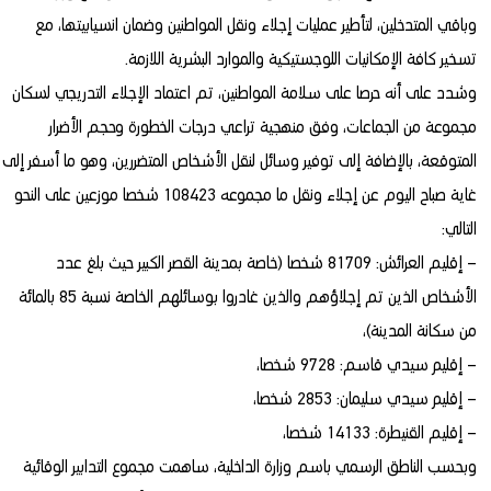
وباقي المتدخلين، لتأطير عمليات إجلاء ونقل المواطنين وضمان انسيابيتها، مع
تسخير كافة الإمكانيات اللوجستيكية والموارد البشرية اللازمة.
وشدد على أنه حرصا على سلامة المواطنين، تم اعتماد الإجلاء التدريجي لسكان
مجموعة من الجماعات، وفق منهجية تراعي درجات الخطورة وحجم الأضرار
المتوقعة، بالإضافة إلى توفير وسائل لنقل الأشخاص المتضررين، وهو ما أسفر إلى
غاية صباح اليوم عن إجلاء ونقل ما مجموعه 108423 شخصا موزعين على النحو
التالي:
– إقليم العرائش: 81709 شخصا (خاصة بمدينة القصر الكبير حيث بلغ عدد
الأشخاص الذين تم إجلاؤهم والذين غادروا بوسائلهم الخاصة نسبة 85 بالمائة
من سكانة المدينة)،
– إقليم سيدي قاسم: 9728 شخصا،
– إقليم سيدي سليمان: 2853 شخصا،
– إقليم القنيطرة: 14133 شخصا،
وبحسب الناطق الرسمي باسم وزارة الداخلية، ساهمت مجموع التدابير الوقائية