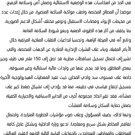
في الحد من انعكاسات هذه الوضعية الاستثنائية وضمان أمن وسلامة الجميع،
موضحا أن المصالح المختصة واصلت مواكبة الساكنة المتضررة، من خلال إحداث عدد
من مخيمات الإيواء وفضاءات الاستقبال وتوفير مختلف أشكال الدعم الضرورية،
بما يخفف من آثار هذه الظروف الصعبة ويعزز شروط السلامة العامة.
وتابع أنه في المرحلة الراهنة، وتحسبا لتداعيات التقلبات المناخية المرتقبة خلال
الأيام المقبلة، وبناء على النشرات الإنذارية الصادرة عن الجهات المختصة، والتي
تشير إلى احتمال تسجيل تساقطات مطرية قد تصل إلى 150 ملم في ظرف وجيز
ببعض المناطق، وما قد ينجم عنها من واردات مائية استثنائية وغير مسبوقة،
خاصة على مستوى سد وادي المخازن، حيث تفيد المعطيات الهيدرولوجية الأخيرة
بتسجيل ارتفاع قياسي في حقينته، مما قد يؤدي إلى تشيكل ضغط كبير على
منشآته، فقد تقرر اتخاذ مجموعة أخرى من التدابير الاستباقية والاحترازية الكفيلة
بضمان حماية السكان وسلامة المنشآت.
وتبعا لذلك، يضيف المسؤول، وعلى ضوء مؤشرات الخطورة المتزايدة، واحتمال
تفاقم المخاطر بشكل سريع ومفاجئ، تدعو وزارة الداخلية وبشكل عاجل كافة
المواطنات والمواطنين المتواجدين بالجماعات الترابية التالية التابعة لإقليم العرائش: