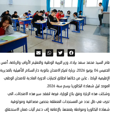
قام السيد محمد سعد برادة، وزير التربية الوطنية والتعليم الأولي والرياضة، أمس
الخميس 04 يونيو 2026، بزيارة لمركز الامتحان بثانوية دار السلام التأهيلية بالمديرية
الإقليمية الرباط ، عاين من خلالها انطلاق اختبارات الدورة العادية للامتحان الوطني
الموحد لنيل شهادة البكالوريا برسم سنة 2026.
وشكلت هذه الزيارة وفق بلاغ للوزارة، فرصة لتفقد سير هذه الامتحانات، التي
تجرى في ظل عدد من المستجدات المتعلقة بتحصين مصداقية وموثوقية
شهادة البكالوريا ومواصلة رقمنتها، بالإضافة إلى دعم آليات ضمان الاستحقاق