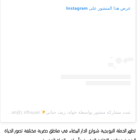
عرض هذا المنشور على Instagram
تمت مشاركة منشور بواسطة ‏‎خولة, زيف حياتي
zifhayati‎‏ (@‏‎zif7ayati‎‏)
تظهر الحملة الترويجية شوارع الدار البيضاء في مناطق حضرية مختلفة تصور الحياة