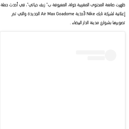
ظهرت صانعة المحتوى المغربية خولة، المعروفة ب” زيف حياتي”، في أحدث حملة
إعلانية لشركة نايك Nike لأحذية Air Max Goadome الجديدة والتي تم
تصويرها بشوارع مدينة الدار البيضاء .