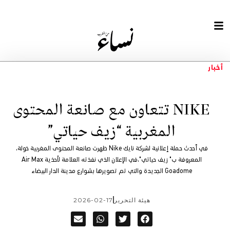
أخبار
NIKE تتعاون مع صانعة المحتوى
المغربية “زيف حياتي”
في أحدث حملة إعلانية لشركة نايك Nike ظهرت صانعة المحتوى المغربية خولة،
المعروفة ب" زيف حياتي"،في الإعلان الذي نفذته العلامة لأحذية Air Max
Goadome الجديدة والتي تم تصويرها بشوارع مدينة الدار البيضاء
هيئة التحرير
2026-02-17