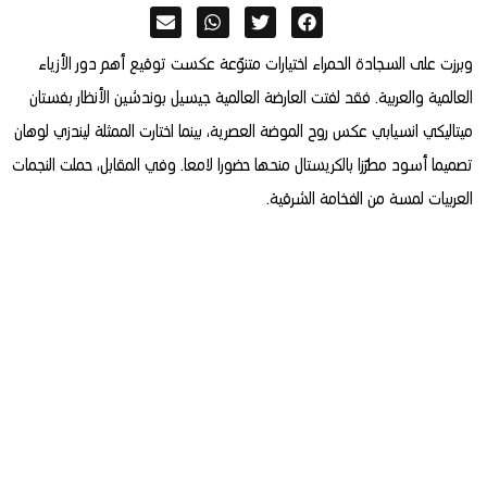
وبرزت على السجادة الحمراء اختيارات متنوّعة عكست توقيع أهم دور الأزياء
العالمية والعربية. فقد لفتت العارضة العالمية جيسيل بوندشين الأنظار بفستان
ميتاليكي انسيابي عكس روح الموضة العصرية، بينما اختارت الممثلة ليندزي لوهان
تصميما أسود مطرّزا بالكريستال منحها حضورا لامعا. وفي المقابل، حملت النجمات
العربيات لمسة من الفخامة الشرقية.