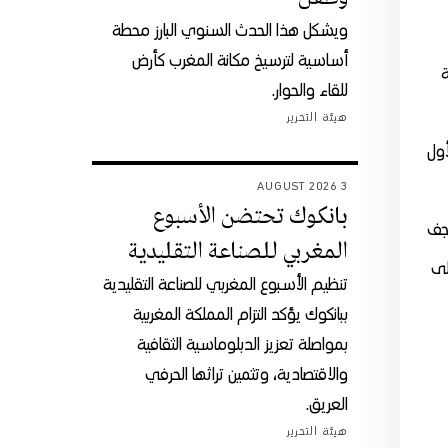
ويشكل هذا الحدث السنوي البارز محطة
أساسية لترسيخ مكانة المغرب كأرض
ة
للقاء والحوار.
هيئة التحرير
لأول
3 AUGUST 2026
بانكوك تحتضن الأسبوع
روى حتى يجف
المغربي للصناعة التقليدية
لى
تنظيم الأسبوع المغربي للصناعة التقليدية
ببانكوك يؤكد التزام المملكة المغربية
بمواصلة تعزيز الدبلوماسية الثقافية
والاقتصادية، وتثمين تراثها الحرفي
العريق.
هيئة التحرير