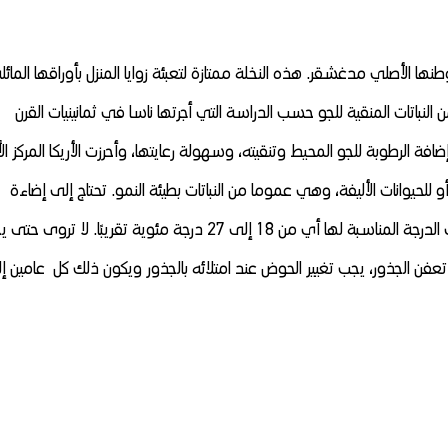
 الأصلي مدغشقر. هذه النخلة ممتازة لتعبئة زوايا المنزل بأوراقها المائل
من النباتات المنقية للجو حسب الدراسة التي أجرتها ناسا في ثمانينيات القرن
حيث قدرتها على إضافة الرطوبة للجو المحيط وتنقيته، وسهولة رعايتها، وأحرزت الأريكا المركز ا
 للحيوانات الأليفة، وهي عموما من النباتات بطيئة النمو. تحتاج إلى إضاءة
ساطعة جدًا بدون شمس مباشرة. درجة حرارة الغرفة هي الدرجة المناسبة لها أي من 18 إلى 27 درجة مئوية تقريبًا. لا ت
عفن الجذور، يجب تغيير الحوض عند امتلائه بالجذور ويكون ذلك كل عامين إ