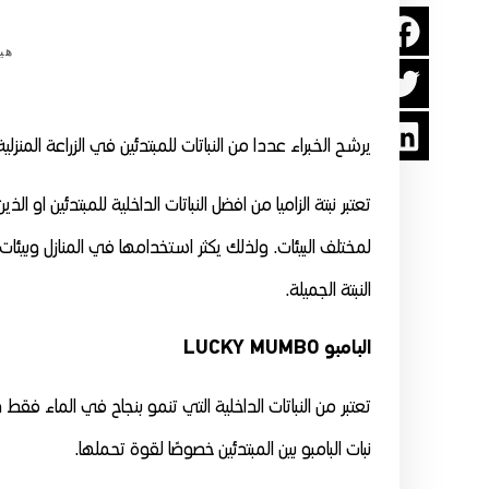
هيئ
يرشح الخبراء عددا من النباتات للمبتدئين في الزراعة المنزلية، وا
تعتبر نبتة الزاميا من افضل النباتات الداخلية للمبتدئين او الذ
لمختلف البيئات. ولذلك يكثر استخدامها في المنازل وبيئات
النبتة الجميلة.
البامبو LUCKY MUMBO
تعتبر من النباتات الداخلية التي تنمو بنجاح في الماء ف
نبات البامبو بين المبتدئين خصوصًا لقوة تحملها.