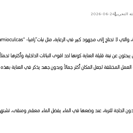
ة التحرير
2026-06-24
لتي لا تحتاج إلى مجهود كبير في الرعاية، مثل نبات”زاميا- “zamioculcas
ين يبحثون عن نبتة قليلة العناية كونها احد اقوى النباتات الداخلية وأكثرها تحملاً
 العمل المختلفة لجعل المكان أكثر جمالاً وبدون جهد يذكر في العناية بهذه
قط دون الحاجة للتربة، عند وضعها في الماء يفضل الماء معقم ومنقى، تشتهر