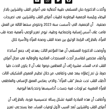
وأكدت الدكتورة حنان المسلمي طبيبة أخصائية في أمراض القلب والشرايين بالدار
البيضاء ورئيسة الجمعية البيضاوية لطبيبات أمراض القلب والشرايين، في تصريحات
صحفية، أن الجمعية، التي تأسست سنة 2023 وتخوض سنتها الثالثة من العمل،
قامت على أسس إنسانية واجتماعية وطبية، تروم تعزيز الوعي بأهمية صحة قلب
المرأة، بالنظر إلى الترابط الوثيق بين صحة القلب وصحة المرأة والأسرة ككل.
وأوضحت الدكتورة المسلمي أن هذا المؤتمر الثالث يهدف إلى جمع أساتذة
وأطباء مختصين لتقاسم أحدث المستجدات العلاجية والوقائية في مجال أمراض
القلب لدى النساء، مشيرة إلى أن المنظمين حرصوا على أن لا يكون الحدث طبيا
صرفا، بل تم إغناؤه ببعد فني وثقافي، من خلال تنظيم المعرض التشكيلي الثالث
لأطباء القلب تحت شعار “قلب المرأة”، والذي يعكس العمق الإنساني والعاطفي
للمرأة المغربية عبر لوحات فنية جسدت أحاسيسها وتحدياتها اليومية.
وأضافت أن هذه المبادرة الفنية تشكل رسالة تحسيسية قوية، بالنظر إلى أن
أمراض القلب والشرايين تُعد السبب الأول لوفيات النساء، مما يستدعي تعزيز