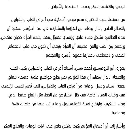
الوعي والكشف المبكر وعدم الاستهانة بالأعراض.
من جهتها، عبرت الدكتورة سمر فرحي، أخصائية في أمراض القلب والشرايين
بالقطاع الخاص بالدار البيضاء، عن اعتزازها بالمشاركة في هذا المؤتمر، معتبرة أن
هذه التظاهرة تشكل فضاءً علميًا وإنسانيًا متميزًا يهتم بصحة المرأة ككيان متكامل،
ويجمع بين الطب والفن، مضيفة أن المرأة ينبغي أن تكون في صلب الاهتمام
الصحي والاجتماعي باعتبارها عمود الأسرة والمجتمع.
بدوره، أبرز البروفيسور أحمد بنيس، أستاذ أمراض القلب والشرايين بكلية الطب
والصيدلة بالدار البيضاء، أن هذا المؤتمر تميز بطرح مواضيع علمية دقيقة تتعلق
بصحة النساء وسبل الوقاية من أمراض القلب والشرايين، التي تُعتبر السبب الرئيسي
في وفيات النساء، خاصة في ظل انتشار عوامل الخطر مثل ارتفاع ضغط الدم،
وداء السكري، وارتفاع نسبة الكوليسترول، وما يترتب عنها من جلطات قلبية
ودماغية.
وأشار إلى أن أشغال المؤتمر ركزت بشكل خاص على آليات الوقاية والعلاج المبكر