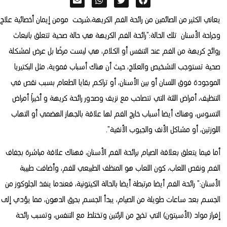
يعاني الكثير من الصائمين من رائحة الفم الكريهة،شرحت مومن إيمان أخصائية علاج
وجراحة الأسنان تلك الحالة:”رائحة الفم الكريهة هي حالة صحية تتعلق بانبعاث
روائح كريهة من الفم عند التنفس أو الكلام، هي ليست مرضًا بل عرض لمشكلة
صحية تستوجب التشخيص والعلاج، حيث أن هناك أسباب فموية، مثل البكتيريا
الموجودة فوق اللسان أو بين الأسنان، أو تراكم بقايا الطعام بسبب نقص في
التنظيف، أمراض اللثة التي تتصاحب مع نزيف وصدور رائحة كريهة و أخيراً أمراض
التسوس، وهناك أيضا أسباب خارج الفم لها علاقة بالجهاز الهضمي أو التهاب
اللوزتين، أو مشاكل الأنف والجيوب الأنفية”.
أما فيما يتعلق بعلاقة الصيام برائحة الفم الأسنان، فهناك علاقة مباشرة بجفاف
الفم ونقص اللعاب، كون اللعاب هو المنظف الطبيعي للفم، وأضافت طبيبة
الأسنان:” رائحة الفم أيضا مرتبطة أيضا بالحالة الكيتونية، فعندما ينفذ الجلوكوز من
الجسم بعد ساعات طويلة من الصيام، يبدأ الجسم بحرق الدهون، مما يؤدي إلى
إفراز مواد (الأسيتون) التي تخرج من الرئتين وتختلط مع التنفس، وتسبب رائحة