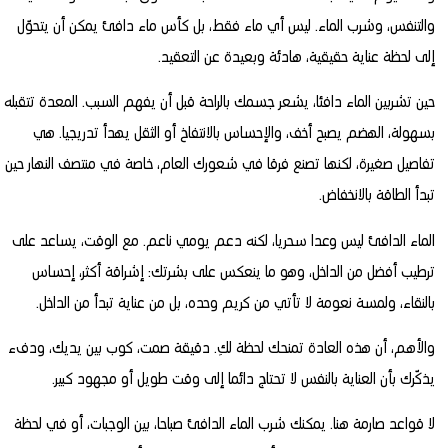
والتنفس، وشرب الماء. ليس أي ماء فقط، بل كأس ماء دافئ يمكن أن يتحوّل
إلى لحظة عناية حقيقية، هادئة وبعيدة عن التعقيد.
حين تشربين الماء دافئا، يشعر جسمك بالراحة قبل أن يفهم السبب. المعدة تتقبله
بسهولة، الهضم يصبح أخف، والإحساس بالانتفاخ أو الثقل يهدأ تدريجيا. هي
تفاصيل صغيرة، لكنها تصنع فرقا في شعورك العام، خاصة في منتصف النهار حين
تبدأ الطاقة بالانخفاض.
الماء الدافئ ليس وعدا سحريا، لكنه دعم يومي ناعم. مع الوقت، يساعد على
ترطيب أفضل من الداخل، وهو ما ينعكس على بشرتك: إشراقة أكثر، إحساس
بالنقاء، ولمسة نعومة لا تأتي من كريم وحده، بل من عناية تبدأ من الداخل.
والأهم، أن هذه العادة تمنحك لحظة لكِ. دقيقة صمت، كوب بين يديك، ودفء
يذكّرك بأن العناية بالنفس لا تحتاج دائما إلى وقت طويل أو مجهود كبير.
لا قواعد صارمة هنا. يمكنك شرب الماء الدافئ صباحا، بين الوجبات، أو في لحظة