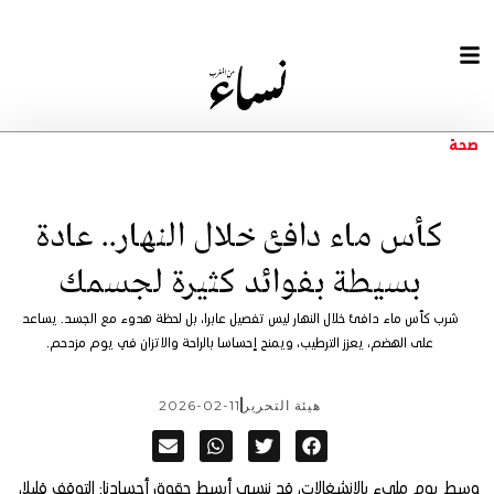
صحة
كأس ماء دافئ خلال النهار.. عادة
بسيطة بفوائد كثيرة لجسمك
شرب كأس ماء دافئ خلال النهار ليس تفصيل عابرا، بل لحظة هدوء مع الجسد. يساعد
على الهضم، يعزز الترطيب، ويمنح إحساسا بالراحة والاتزان في يوم مزدحم.
هيئة التحرير
2026-02-11
وسط يوم مليء بالانشغالات، قد ننسى أبسط حقوق أجسادنا: التوقف قليلا،