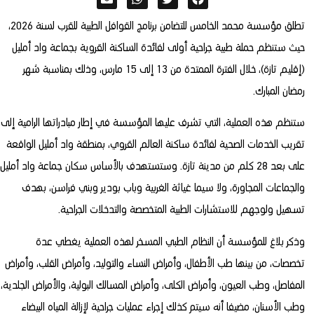
تطلق مؤسسة محمد الخامس للتضامن برنامج القوافل الطبية للقرب لسنة 2026،
حيث ستنظم حملة طبية جراحية أولى لفائدة الساكنة القروية بجماعة واد أمليل
(إقليم تازة)، خلال الفترة الممتدة من 13 إلى 15 مارس، وذلك بمناسبة شهر
رمضان المبارك.
ستنظم هذه العملية، التي تشرف عليها المؤسسة في إطار مبادراتها الرامية إلى
تقريب الخدمات الصحية لفائدة ساكنة العالم القروي، بمنطقة واد أمليل الواقعة
على بعد 28 كلم من مدينة تازة. وستستهدف بالأساس سكان جماعة واد أمليل
والجماعات المجاورة، ولا سيما غياثة الغربية وباب بودير وبني فراسن، بهدف
تسهيل ولوجهم للاستشارات الطبية المتخصصة والتدخلات الجراحية.
وذكر بلاغ للمؤسسة أن النظام الطبي المسخر لهذه العملية يغطي عدة
تخصصات، من بينها طب الأطفال، وأمراض النساء والتوليد، وأمراض القلب، وأمراض
المفاصل، وطب العيون، وأمراض الكلى، وأمراض المسالك البولية، والأمراض الجلدية،
وطب الأسنان، مضيفا أنه سيتم كذلك إجراء عمليات جراحية لإزالة المياه البيضاء