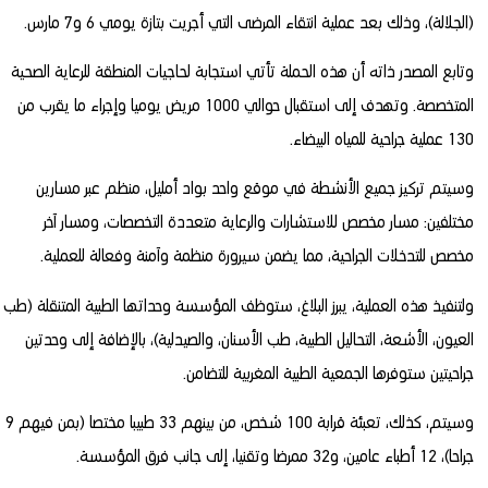
(الجلالة)، وذلك بعد عملية انتقاء المرضى التي أجريت بتازة يومي 6 و7 مارس.
وتابع المصدر ذاته أن هذه الحملة تأتي استجابة لحاجيات المنطقة للرعاية الصحية
المتخصصة. وتهدف إلى استقبال حوالي 1000 مريض يوميا وإجراء ما يقرب من
130 عملية جراحية للمياه البيضاء.
وسيتم تركيز جميع الأنشطة في موقع واحد بواد أمليل، منظم عبر مسارين
مختلفين: مسار مخصص للاستشارات والرعاية متعددة التخصصات، ومسار آخر
مخصص للتدخلات الجراحية، مما يضمن سيرورة منظمة وآمنة وفعالة للعملية.
ولتنفيذ هذه العملية، يبرز البلاغ، ستوظف المؤسسة وحداتها الطبية المتنقلة (طب
العيون، الأشعة، التحاليل الطبية، طب الأسنان، والصيدلية)، بالإضافة إلى وحدتين
جراحيتين ستوفرها الجمعية الطبية المغربية للتضامن.
وسيتم، كذلك، تعبئة قرابة 100 شخص، من بينهم 33 طبيبا مختصا (بمن فيهم 9
جراحا)، 12 أطباء عامين، و32 ممرضا وتقنيا، إلى جانب فرق المؤسسة.