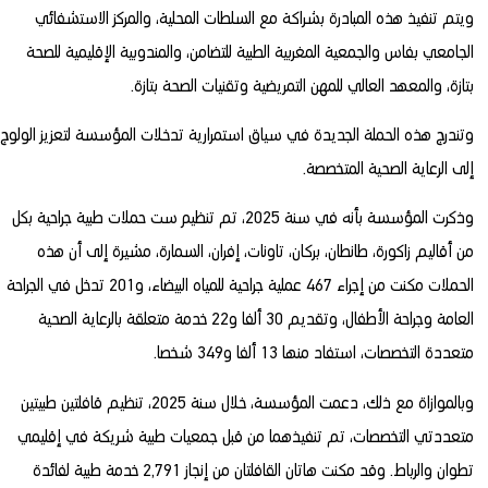
ويتم تنفيذ هذه المبادرة بشراكة مع السلطات المحلية، والمركز الاستشفائي
الجامعي بفاس والجمعية المغربية الطبية للتضامن، والمندوبية الإقليمية للصحة
بتازة، والمعهد العالي للمهن التمريضية وتقنيات الصحة بتازة.
وتندرج هذه الحملة الجديدة في سياق استمرارية تدخلات المؤسسة لتعزيز الولوج
إلى الرعاية الصحية المتخصصة.
وذكرت المؤسسة بأنه في سنة 2025، تم تنظيم ست حملات طبية جراحية بكل
من أقاليم زاكورة، طانطان، بركان، تاونات، إفران، السمارة، مشيرة إلى أن هذه
الحملات مكنت من إجراء 467 عملية جراحية للمياه البيضاء، و201 تدخل في الجراحة
العامة وجراحة الأطفال، وتقديم 30 ألفا و22 خدمة متعلقة بالرعاية الصحية
متعددة التخصصات، استفاد منها 13 ألفا و349 شخصا.
وبالموازاة مع ذلك، دعمت المؤسسة، خلال سنة 2025، تنظيم قافلتين طبيتين
متعددتي التخصصات، تم تنفيذهما من قبل جمعيات طبية شريكة في إقليمي
تطوان والرباط. وقد مكنت هاتان القافلتان من إنجاز 2,791 خدمة طبية لفائدة